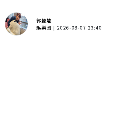
郭懿慧
娛樂圈
|
2026-08-07 23:40
大提琴家馬友友再度來臺！臺北、
臺中共譜音樂饗宴 每次訪臺都帶
來不同驚喜