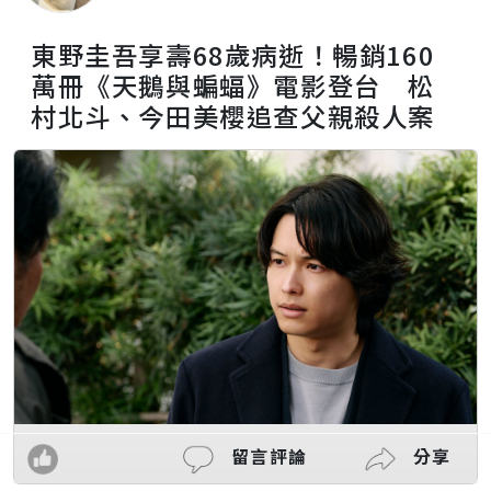
東野圭吾享壽68歲病逝！暢銷160
萬冊《天鵝與蝙蝠》電影登台 松
村北斗、今田美櫻追查父親殺人案
留言評論
分享