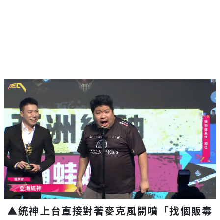
▲統神上台直接對著麥克風開噴「找個販毒