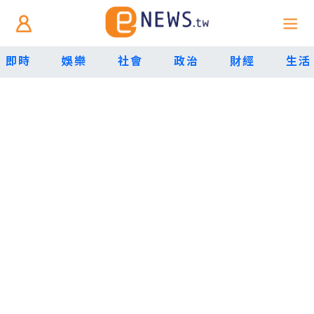
即時
娛樂
社會
政治
財經
生活