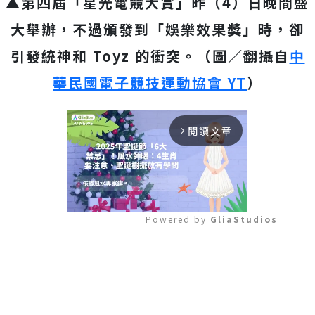
▲第四屆「星光電競大賞」昨（4）日晚間盛
大舉辦，不過頒發到「娛樂效果獎」時，卻
引發統神和 Toyz 的衝突。（圖／翻攝自
中
華民國電子競技運動協會 YT
）
閱讀文章
arrow_forward_ios
Powered by 
GliaStudios
Mute