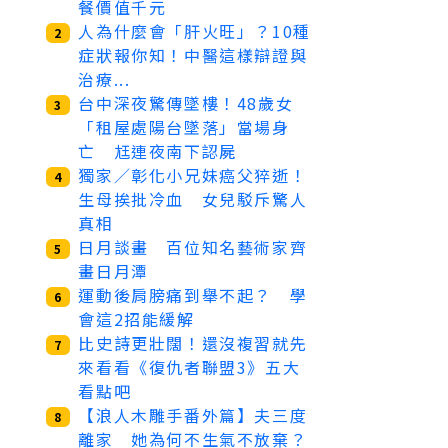
餐價值千元
人為什麼會「肝火旺」？10種
2
症狀報你知！中醫這樣辯證與
治療...
台中深夜驚傳墜樓！48歲女
3
「租屋處陽台墜落」當場身
亡 尪連夜南下認屍
獨家／彰化小兄妹癌父猝逝！
4
生母挨批冷血 女兒駁斥驚人
真相
日月談畫 百位知名藝術家齊
5
畫日月潭
運動後肩膀痛到舉不起？ 學
6
會這2招能緩解
比史詩更壯闊！還沒複習就先
7
來看看《復仇者聯盟3》五大
看點吧
【浪人木雕手番外篇】夫三度
8
離家 她為何不生氣不放棄？