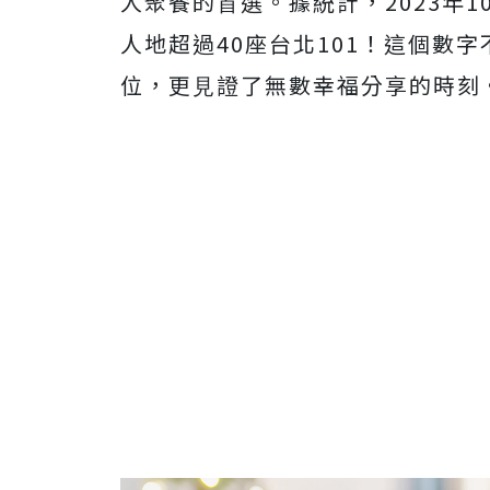
⼈聚餐的⾸選。據統計，2023年
⼈地超過40座台北101！這個數
位，更⾒證了無數幸福分享的時刻