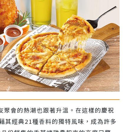
友聚會的熱潮也跟著升溫。在這樣的慶祝
藉其經典21種⾹料的獨特⾵味，成為許多