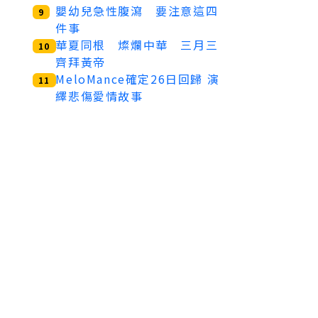
嬰幼兒急性腹瀉 要注意這四
9
件事
華夏同根 燦爛中華 三月三
10
齊拜黃帝
MeloMance確定26日回歸 演
11
繹悲傷愛情故事