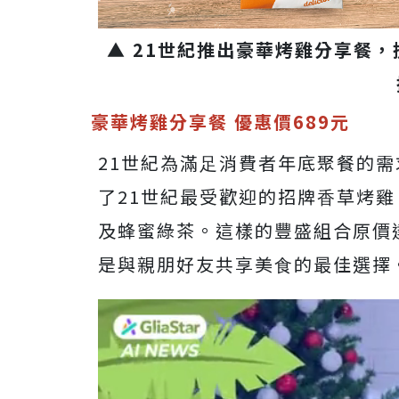
▲ 21世紀推出豪華烤雞分享餐
豪華烤雞分享餐 優惠價689元
21世紀為滿⾜消費者年底聚餐的
了21世紀最受歡迎的招牌⾹草烤雞
及蜂蜜綠茶。這樣的豐盛組合原價達
是與親朋好友共享美⾷的最佳選擇