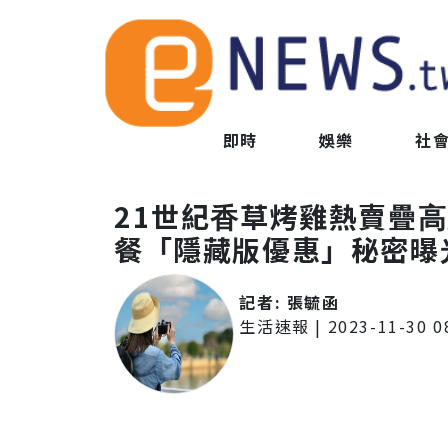
即時
娛樂
社
21世紀⾹草烤雞熱賣疊⾼
餐「隱藏版優惠」秘密曝
記者:
張毓函
生活速報
|
2023-11-30 0