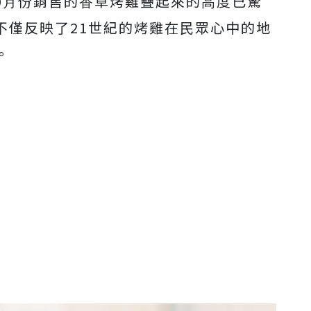
10⽉份銷售的⾹草烤雞疊起來的⾼度已驚
字不僅反映了21世紀的烤雞在民眾⼼中的地
。