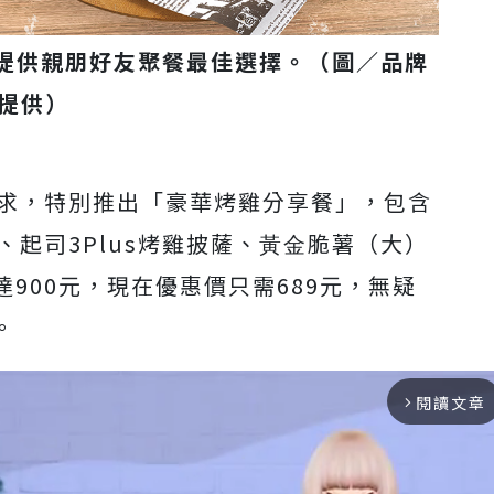
，提供親朋好友聚餐最佳選擇。（圖／品牌
提供）
需求，特別推出「豪華烤雞分享餐」，包含
、起司3Plus烤雞披薩、⿈⾦脆薯（⼤）
900元，現在優惠價只需689元，無疑
。
閱讀文章
arrow_forward_ios