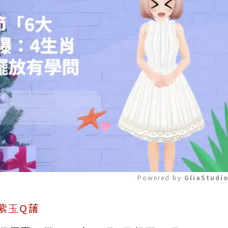
Powered by 
GliaStudi
送紫⽟Q藷
Mute