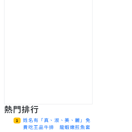
熱門排行
姓名有「真、淑、美、麗」免
1
費吃王品牛排 龍蝦嫩煎魚套