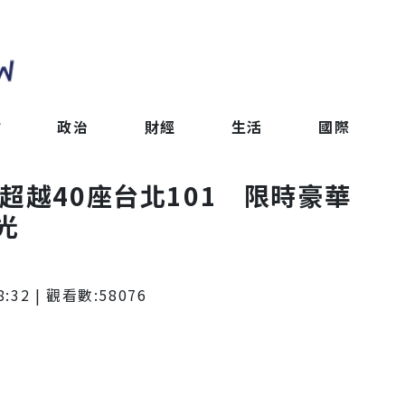
會
政治
財經
生活
國際
超越40座台北101 限時豪華
光
8:32
| 觀看數:
58076