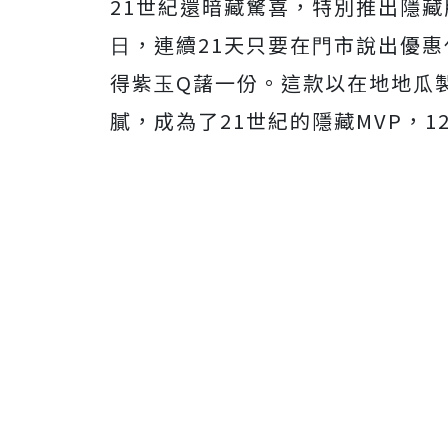
21世紀還暗藏驚喜，特別推出隱藏版
⽇，連續21天只要在⾨市說出優惠代
得紫⽟Q藷⼀份。這款以在地地⽠
膩，成為了21世紀的隱藏MVP，