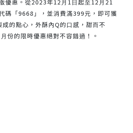
優惠。從2023年12⽉1⽇起⾄12⽉21
碼「9668」，並消費滿399元，即可獲
製成的點⼼，外酥內Q的⼝感，甜⽽不
12⽉份的限時優惠絕對不容錯過！。