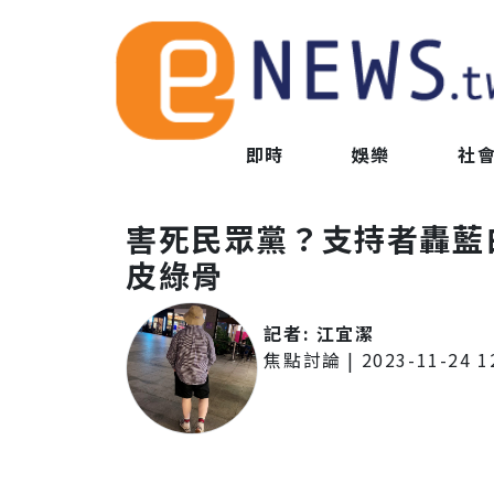
即時
娛樂
社
害死民眾黨？支持者轟藍
皮綠骨
記者:
江宜潔
焦點討論
|
2023-11-24 1