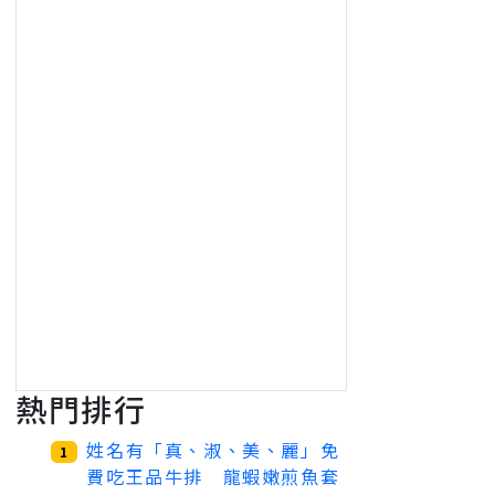
熱門排行
姓名有「真、淑、美、麗」免
1
費吃王品牛排 龍蝦嫩煎魚套