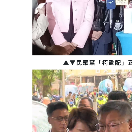
▲▼民眾黨「柯盈配」