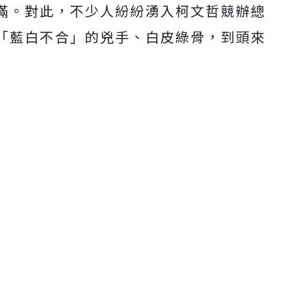
滿。對此，不少人紛紛湧入柯文哲競辦總
「藍白不合」的兇手、白皮綠骨，到頭來