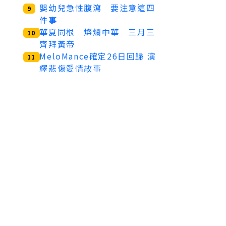
嬰幼兒急性腹瀉 要注意這四
9
件事
華夏同根 燦爛中華 三月三
10
齊拜黃帝
MeloMance確定26日回歸 演
11
繹悲傷愛情故事