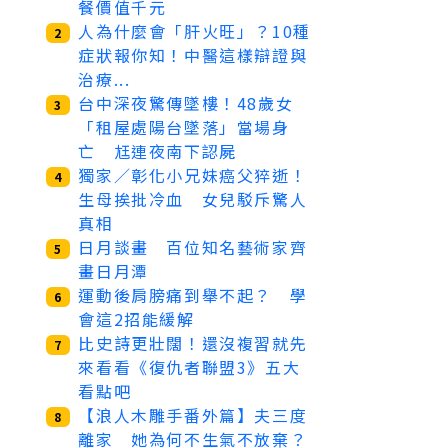
餐價值千元
人為什麼會「肝火旺」？10種
2
症狀報你知！中醫這樣辯證與
治療...
台中深夜驚傳墜樓！48歲女
3
「租屋處陽台墜落」當場身
亡 尪連夜南下認屍
獨家／彰化小兄妹癌父猝逝！
4
生母挨批冷血 女兒駁斥驚人
真相
日月談畫 百位知名藝術家齊
5
畫日月潭
運動後肩膀痛到舉不起？ 學
6
會這2招能緩解
比史詩更壯闊！還沒複習就先
7
來看看《復仇者聯盟3》五大
看點吧
【浪人木雕手番外篇】夫三度
8
離家 她為何不生氣不放棄？