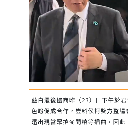
藍白最後協商昨（23）日下午於
色盼促成合作，豈料侯柯雙方整場
還出現當眾搶麥開嗆等插曲，因此