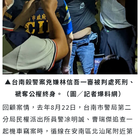
▲台南殺警案兇嫌林信吾一審被判處死刑、
褫奪公權終身。（圖／記者爆料網）
回顧案情，去年8月22日，台南市警局第二
分局民權派出所員警凃明誠、曹瑞傑追查一
起機車竊案時，循線在安南區北汕尾附近第