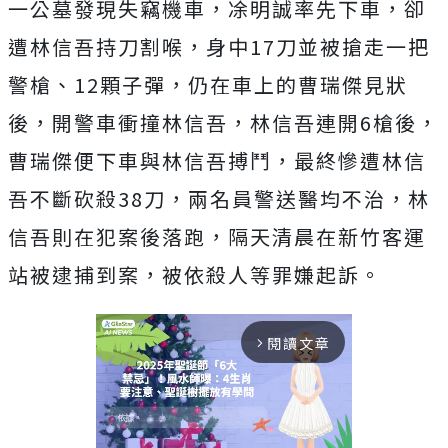
一公墓發現失竊機車，凃明誠率先下車，卻
遭林信吾持刀割喉，身中17刀並被搶走一把
警槍、12顆子彈，仍在車上的曹瑞傑見狀
後，開警車衝撞林信吾，林信吾連開6槍後，
曹瑞傑便下車與林信吾搏鬥，最終慘遭林信
吾不斷砍殺38刀，兩名員警送醫均不治，林
信吾則在犯案後落跑，隔天清晨在新竹客運
站被逮捕到案，被依殺人等罪嫌起訴。
閱讀文章
arrow_forward_ios