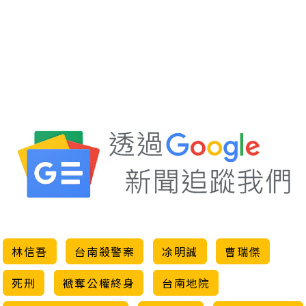
林信吾
台南殺警案
凃明誠
曹瑞傑
死刑
褫奪公權終身
台南地院