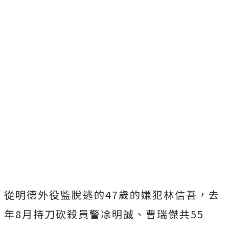
從明德外役監脫逃的47歲的嫌犯林信吾，去
年8月持刀砍殺員警凃明誠、曹瑞傑共55