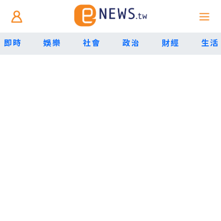
即時
娛樂
社會
政治
財經
生活