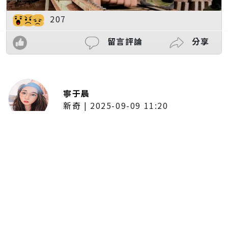
207
留言評論
分享
寧于晨
新奇
|
2025-09-09 11:20
東京陷蟑螂惡夢！美洲蟑螂體型
大、食量驚人 「單性繁殖」恐釀
全面爆發