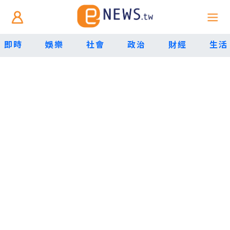
即時
娛樂
社會
政治
財經
生活