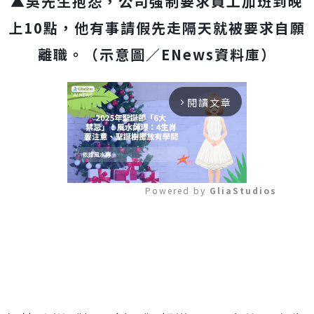
▲吳先生抱怨，公司強制要求員工加班到晚
上10點，他有事請假先走隔天就被要求自願
離職。（示意圖／ENews資料庫）
閱讀文章
arrow_forward_ios
Powered by 
GliaStudios
Mute