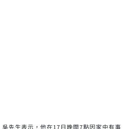
吳先生表示，他在17日晚間7點因家中有事