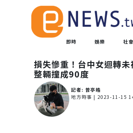
即時
娛樂
社
損失慘重！台中女迴轉未
整輛撞成90度
記者:
曾亭皓
地方時事
|
2023-11-15 1