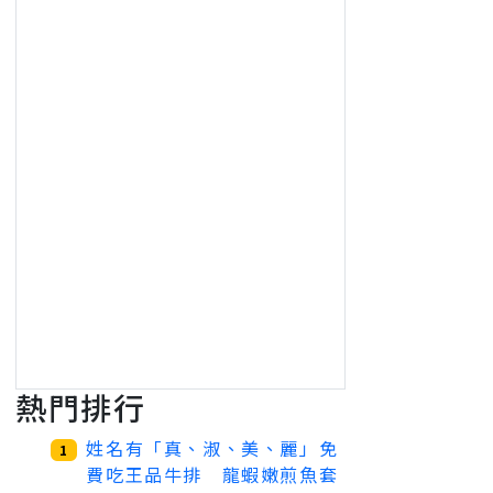
熱門排行
姓名有「真、淑、美、麗」免
1
費吃王品牛排 龍蝦嫩煎魚套