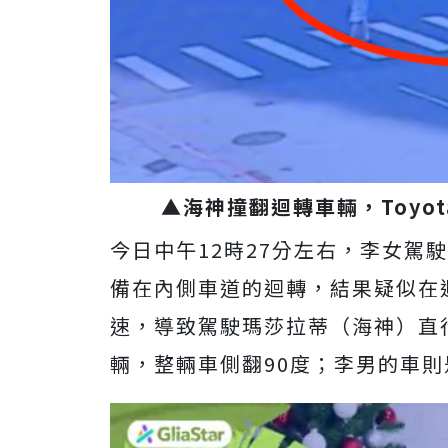
▲海神撞翻迴轉車輛，Toyot
今日中午12時27分左右，李女駕
備在內側車道的迴轉，結果疑似在
速，導致駕駛瑪莎拉蒂（海神）直
輛，整輛車側翻90度；李男的車