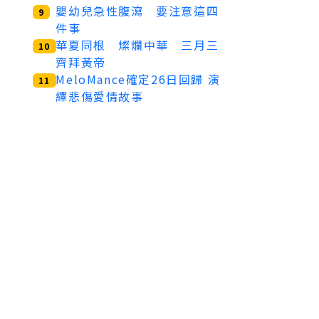
嬰幼兒急性腹瀉 要注意這四
9
件事
華夏同根 燦爛中華 三月三
10
齊拜黃帝
MeloMance確定26日回歸 演
11
繹悲傷愛情故事