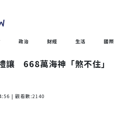
會
政治
財經
生活
國際
禮讓 668萬海神「煞不住」
4:56
| 觀看數:
2140