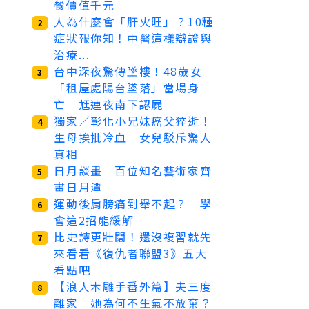
餐價值千元
人為什麼會「肝火旺」？10種
2
症狀報你知！中醫這樣辯證與
治療...
台中深夜驚傳墜樓！48歲女
3
「租屋處陽台墜落」當場身
亡 尪連夜南下認屍
獨家／彰化小兄妹癌父猝逝！
4
生母挨批冷血 女兒駁斥驚人
真相
日月談畫 百位知名藝術家齊
5
畫日月潭
運動後肩膀痛到舉不起？ 學
6
會這2招能緩解
比史詩更壯闊！還沒複習就先
7
來看看《復仇者聯盟3》五大
看點吧
【浪人木雕手番外篇】夫三度
8
離家 她為何不生氣不放棄？