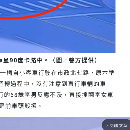
a呈90度卡路中。
（圖／警方提供）
駛一輛自小客車行駛在市政北七路，原本準
迴轉過程中，沒有注意到直行車輛的車
行的68歲李男反應不及，直接撞翻李女車
則是前車頭毀損。
閱讀文章
arrow_forward_ios