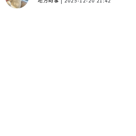
地方時事
|
2025-12-20 21:42
捷運無差別攻擊事件後社會齊哀
悼 北捷暫關燈飾、民眾自發獻花
追思
留言評論
分享