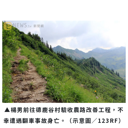
▲楊男前往德鹿谷村驗收農路改善工程，不
幸遭遇翻車事故身亡。（示意圖／123RF）