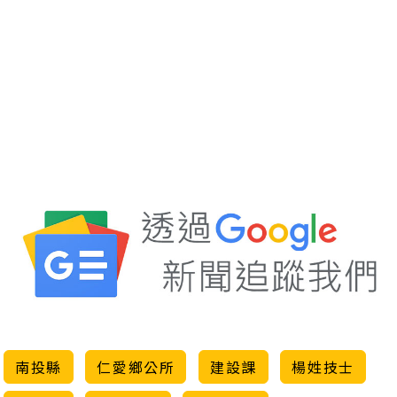
南投縣
仁愛鄉公所
建設課
楊姓技士