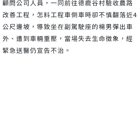
顧問公司人員，一同前往德鹿谷村驗收農路
改善工程，怎料工程車倒車時卻不慎翻落近4
公尺邊坡，導致坐在副駕駛座的楊男彈出車
外、遭到車輛重壓，當場失去生命徵象，經
緊急送醫仍宣告不治。