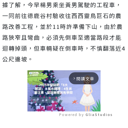
據了解，今早楊男乘坐黃男駕駛的工程車，
一同前往德鹿谷村驗收往西西靈鳥巨石的農
路改善工程，並於11時許準備下山，由於農
路狹窄且彎曲，必須先倒車至適當路段才能
迴轉掉頭，但車輛疑在倒車時，不慎翻落近4
公尺邊坡。
閱讀文章
arrow_forward_ios
Powered by 
GliaStudios