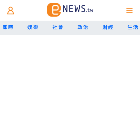
即時
娛樂
社會
政治
財經
生活