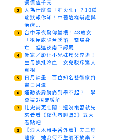
餐價值千元
人為什麼會「肝火旺」？10種
2
症狀報你知！中醫這樣辯證與
治療...
台中深夜驚傳墜樓！48歲女
3
「租屋處陽台墜落」當場身
亡 尪連夜南下認屍
獨家／彰化小兄妹癌父猝逝！
4
生母挨批冷血 女兒駁斥驚人
真相
日月談畫 百位知名藝術家齊
5
畫日月潭
運動後肩膀痛到舉不起？ 學
6
會這2招能緩解
比史詩更壯闊！還沒複習就先
7
來看看《復仇者聯盟3》五大
看點吧
【浪人木雕手番外篇】夫三度
8
離家 她為何不生氣不放棄？