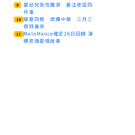
嬰幼兒急性腹瀉 要注意這四
9
件事
華夏同根 燦爛中華 三月三
10
齊拜黃帝
MeloMance確定26日回歸 演
11
繹悲傷愛情故事