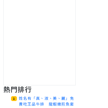
熱門排行
姓名有「真、淑、美、麗」免
1
費吃王品牛排 龍蝦嫩煎魚套