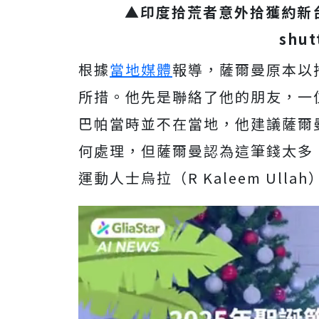
▲印度拾荒者意外拾獲約新台
shut
根據
當地媒體
報導，薩爾曼原本以
所措。他先是聯絡了他的朋友，一位
巴帕當時並不在當地，他建議薩爾
何處理，但薩爾曼認為這筆錢太多
運動人士烏拉（R Kaleem Ullah