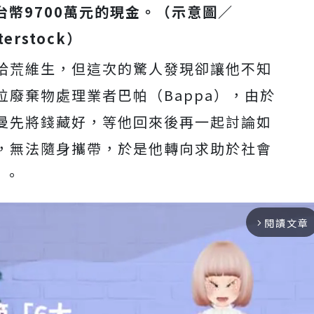
幣9700萬元的現金。
（示意圖／
terstock
）
拾荒維生，但這次的驚人發現卻讓他不知
廢棄物處理業者巴帕（Bappa），由於
曼先將錢藏好，等他回來後再一起討論如
，無法隨身攜帶，於是他轉向求助於社會
）。
閱讀文章
arrow_forward_ios