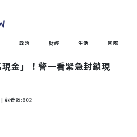
會
政治
財經
生活
國際
0萬現金」！警一看緊急封鎖現
| 觀看數:
602