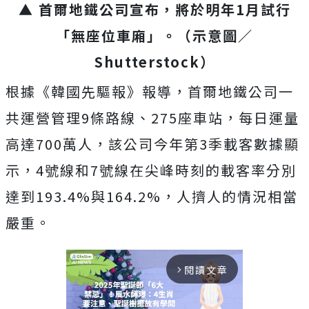
▲ 首爾地鐵公司宣布，將於明年1月試行
「無座位車廂」。（示意圖／
Shutterstock）
根據《韓國先驅報》報導，首爾地鐵公司一
共運營管理9條路線、275座車站，每日運量
高達700萬人，該公司今年第3季載客數據顯
示，4號線和7號線在尖峰時刻的載客率分別
達到193.4%與164.2%，人擠人的情況相當
嚴重。
閱讀文章
arrow_forward_ios