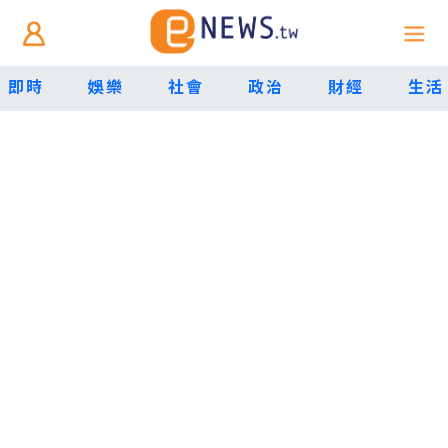
即時
娛樂
社會
政治
財經
生活