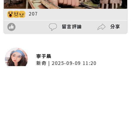
207
留言評論
分享
寧于晨
新奇
|
2025-09-09 11:20
東京陷蟑螂惡夢！美洲蟑螂體型
大、食量驚人 「單性繁殖」恐釀
全面爆發