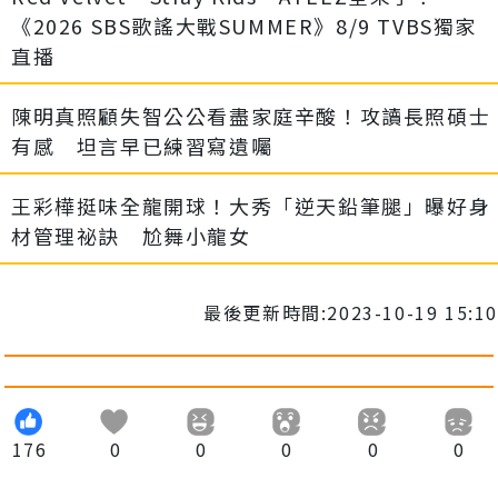
《2026 SBS歌謠大戰SUMMER》8/9 TVBS獨家
直播
陳明真照顧失智公公看盡家庭辛酸！攻讀長照碩士
有感 坦言早已練習寫遺囑
王彩樺挺味全龍開球！大秀「逆天鉛筆腿」曝好身
材管理祕訣 尬舞小龍女
最後更新時間:2023-10-19 15:10
176
0
0
0
0
0