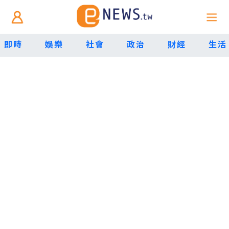
即時
娛樂
社會
政治
財經
生活