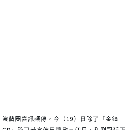
演藝圈喜訊頻傳，今（19）日除了「金鐘
CP」孫可芳宣佈已懷孕三個月、和劉冠廷正