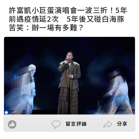
許富凱小巨蛋演唱會一波三折！5年
前遇疫情延2次 5年後又碰白海豚
苦笑：辦一場有多難？
留言評論
分享