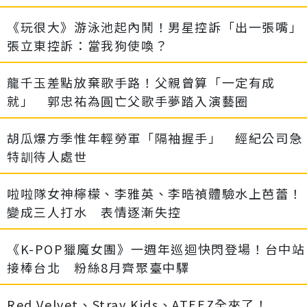
《玩很大》游泳池起內鬨！男星控訴「出一張嘴」
張立東控訴：當我狗使喚？
龍千玉差點放棄歌手路！父親曾算「一定有成
就」 郭忠祐為圓亡父歌手夢踏入演藝圈
胡瓜爆方季惟年輕勞軍「隔袖握手」 經紀公司急
特訓待人處世
啦啦隊女神檸檬、李雅英、李晧禎體驗水上芭蕾！
變成三人打水 表情逐漸失控
《K-POP獵魔女團》一週年巡迴快閃登場！台中站
接棒台北 粉絲8月齊聚臺中驛
Red Velvet、Stray Kids、ATEEZ全來了！