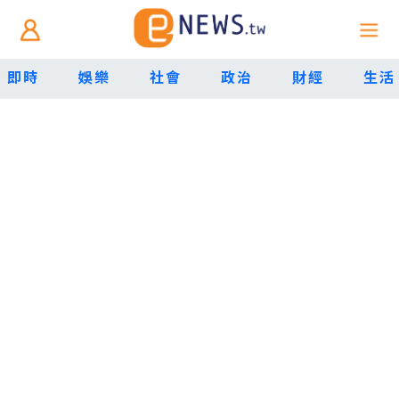
即時
娛樂
社會
政治
財經
生活