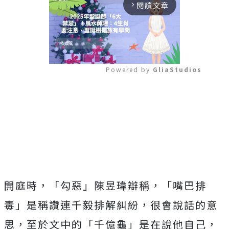
閱讀文章
arrow_forward_ios
Powered by 
GliaStudios
Mute
開庭時，「勾惡」陳昱瑋辯稱，「嘴巴排
毒」是稱讚連千毅排解糾紛，很會說話的意
思，至於文中的「千億龜」是在說他自己，