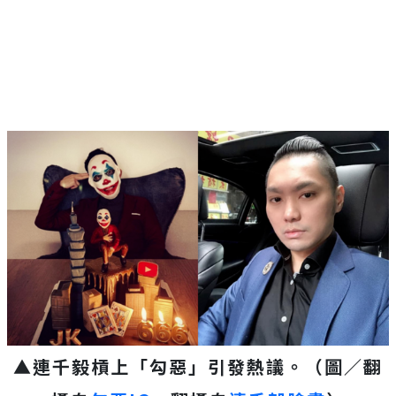
▲連千毅槓上「勾惡」引發熱議。（圖／翻