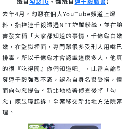
攝自
勾惡IG
、翻攝自
連千毅臉書
）
去年4月，勾惡在個人YouTube頻道上爆
料，指控連千毅透過NFT詐騙粉絲，並在臉
書發文稱「大家都知道的事情，千億龜白嫩
嫩，在監獄裡面，專門幫很多受刑人用嘴巴
排毒，所以千億龜才會認識這麼多人，他真
的很『吃得開』你們知道吧」，此番言論引
發連千毅強烈不滿，認為自身名譽受損，憤
而向勾惡提告。新北地檢署偵查後將「勾
惡」陳昱瑋起訴，全案移交新北地方法院審
理。