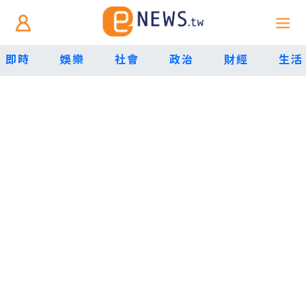
即時
娛樂
社會
政治
財經
生活