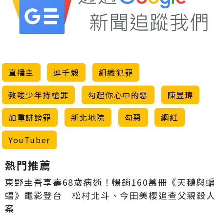
直播主
連千毅
組織犯罪
教唆少年持槍罪
勾起你心中的惡
陳昱瑋
加重誹謗罪
新北地院
勾惡
網紅
YouTuber
熱門推薦
東野圭吾享壽68歲病逝！暢銷160萬冊《天鵝與蝙
蝠》電影登台 松村北斗、今田美櫻追查父親殺人
案