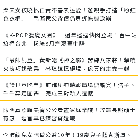
樂天女孩曉帆自責不善表達愛！爸親手打造「粉紅
色衣櫃」 禹菡憶父背債仍買蝴蝶機淚崩
《K-POP獵魔女團》一週年巡迴快閃登場！台中站
接棒台北 粉絲8月齊聚臺中驛
「最帥乩童」黃新皓《神之鄉》苦練八家將！學噴
火技巧超敬業 林玟誼憶繞境：像真的走完一趟
《請世界吃桌》前進紐約時報廣場辦婚宴！浩子、
千千奔走圓夢 完成三對新人遺憾
陳明真照顧失智公公看盡家庭辛酸！攻讀長照碩士
有感 坦言早已練習寫遺囑
李沛綾兒女陪做公益10年！19歲兒子薩克斯風、