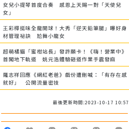
女兒小提琴首度合奏 感恩上天賜一對「天使兒
女」
王彩樺挺味全龍開球！大秀「逆天鉛筆腿」曝好身
材管理祕訣 尬舞小龍女
超萌橘貓「蜜柑站長」發許願卡！《嗨！營業中》
首闖地下軌道 姚元浩體驗砸道作業手震發麻
羅志祥回應《網紅老爸》戲份遭刪喊：「有存在感
就好」 公開流量密技
最後更新時間:2023-10-17 10:57