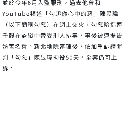
並於今年6月入監服刑，過去他曾和
YouTube頻道「勾起你心中的惡」陳昱瑋
（以下簡稱勾惡）在網上交火，勾惡暗指連
千毅在監獄中替受刑人排毒，事後被連提告
妨害名譽。新北地院審理後，依加重誹謗罪
判「勾惡」陳昱瑋拘役50天，全案仍可上
訴。