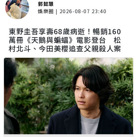
郭懿慧
娛樂圈
|
2026-08-07 23:40
東野圭吾享壽68歲病逝！暢銷160
萬冊《天鵝與蝙蝠》電影登台 松
村北斗、今田美櫻追查父親殺人案