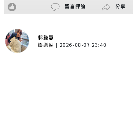
留言評論
分享
郭懿慧
娛樂圈
|
2026-08-07 23:40
大提琴家馬友友再度來臺！臺北、
臺中共譜音樂饗宴 每次訪臺都帶
來不同驚喜