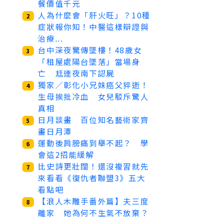
餐價值千元
人為什麼會「肝火旺」？10種
2
症狀報你知！中醫這樣辯證與
治療...
台中深夜驚傳墜樓！48歲女
3
「租屋處陽台墜落」當場身
亡 尪連夜南下認屍
獨家／彰化小兄妹癌父猝逝！
4
生母挨批冷血 女兒駁斥驚人
真相
日月談畫 百位知名藝術家齊
5
畫日月潭
運動後肩膀痛到舉不起？ 學
6
會這2招能緩解
比史詩更壯闊！還沒複習就先
7
來看看《復仇者聯盟3》五大
看點吧
【浪人木雕手番外篇】夫三度
8
離家 她為何不生氣不放棄？