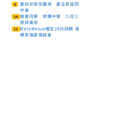
嬰幼兒急性腹瀉 要注意這四
9
件事
華夏同根 燦爛中華 三月三
10
齊拜黃帝
MeloMance確定26日回歸 演
11
繹悲傷愛情故事