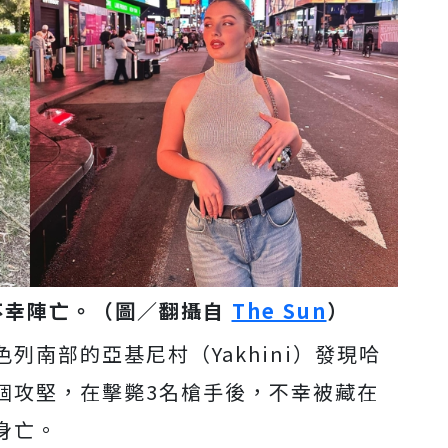
不幸陣亡。（圖／翻攝自
The Sun
）
列南部的亞基尼村（Yakhini）發現哈
個攻堅，在擊斃3名槍手後，不幸被藏在
身亡。