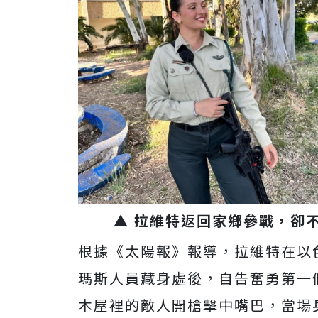
▲ 拉維特返回家鄉參戰，卻
根據《太陽報》報導，拉維特在以色
瑪斯人員藏身處後，自告奮勇第一
木屋裡的敵人開槍擊中嘴巴，當場