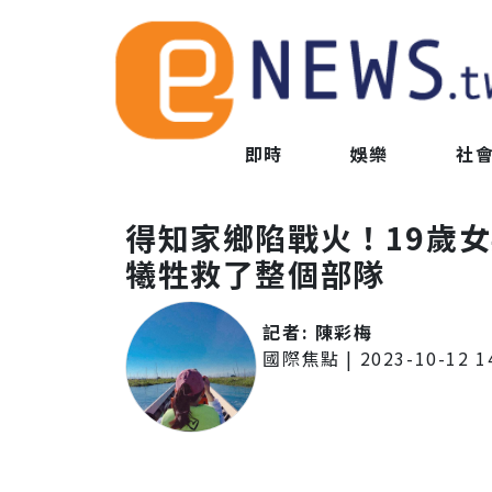
即時
娛樂
社
得知家鄉陷戰火！19歲
犧牲救了整個部隊
記者:
陳彩梅
國際焦點
|
2023-10-12 1