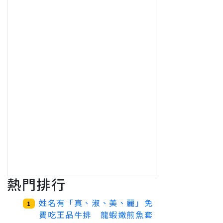
熱門排行
姓名有「真、淑、美、麗」免
1
費吃王品牛排 龍蝦嫩煎魚套