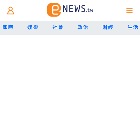
即時
娛樂
社會
政治
財經
生活