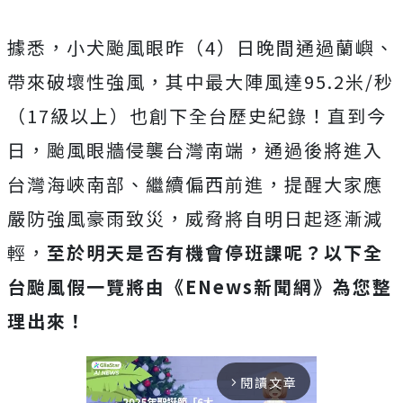
據悉，小犬颱風眼昨（4）日晚間通過蘭嶼、
帶來破壞性強風，其中最大陣風達95.2米/秒
（17級以上）也創下全台歷史紀錄！直到今
日，颱風眼牆侵襲台灣南端，通過後將進入
台灣海峽南部、繼續偏西前進，提醒大家應
嚴防強風豪雨致災，威脅將自明日起逐漸減
輕，
至於明天是否有機會停班課呢？以下全
台颱風假一覽將由《ENews新聞網》為您整
理出來！
閱讀文章
arrow_forward_ios