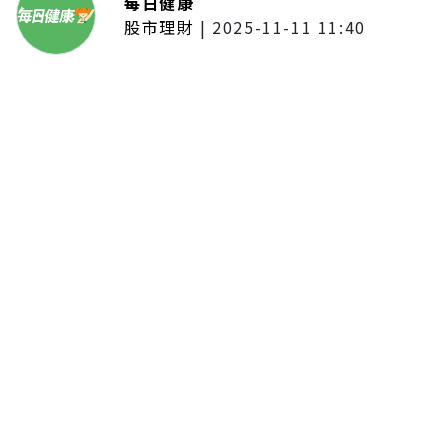
每日健康
股市理財
|
2025-11-11 11:40
「夢想新聲音」登場福建 朱建楷
奪冠展新秀風采
留言評論
分享