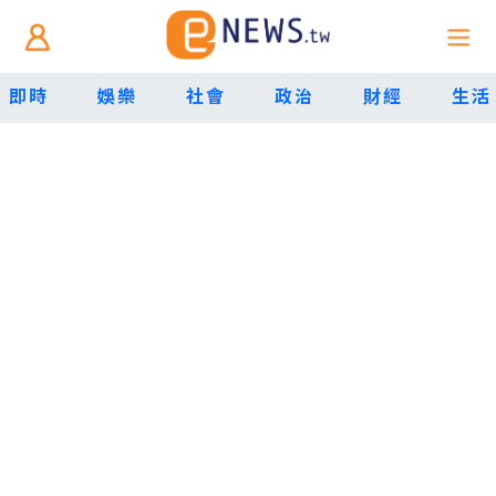
即時
娛樂
社會
政治
財經
生活