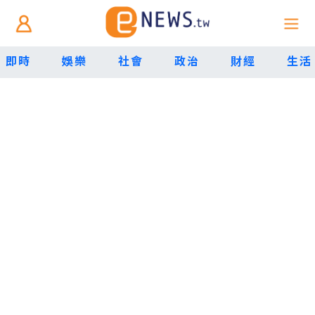
即時
娛樂
社會
政治
財經
生活