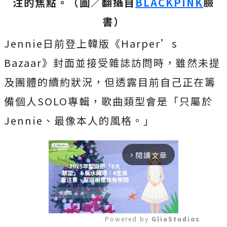
注的焦點。（圖／翻攝自
BLACKPINK
臉
書）
Jennie日前登上韓版《Harper’s
Bazaar》封面並接受雜誌訪問時，雖然未提
及團體的續約狀況，但透露目前自己正在籌
備個人SOLO專輯，歌曲類型會是「只屬於
Jennie、最像本人的風格。」
閱讀文章
arrow_forward_ios
Powered by 
GliaStudios