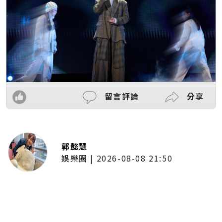
留言評論
分享
郭懿慧
娛樂圈
|
2026-08-08 21:50
唱紅《BLEACH 死神》、《我的英
雄學院》主題曲！UVERworld首度
攻台 台北專場確定