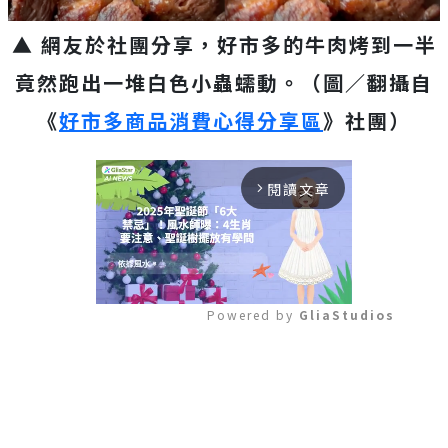
▲ 網友於社團分享，好市多的牛肉烤到一半
竟然跑出一堆白色小蟲蠕動。（圖／翻攝自
《
好市多商品消費心得分享區
》社團）
閱讀文章
arrow_forward_ios
Powered by 
GliaStudios
Mute