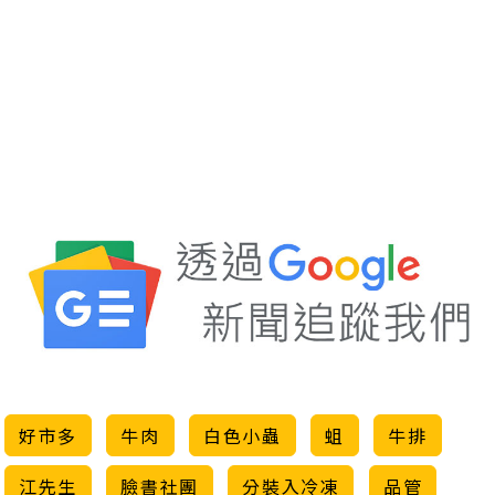
好市多
牛肉
白色小蟲
蛆
牛排
江先生
臉書社團
分裝入冷凍
品管