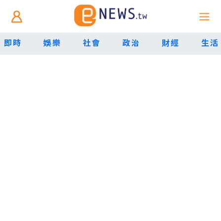
即時
娛樂
社會
政治
財經
生活