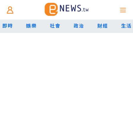
即時
娛樂
社會
政治
財經
生活