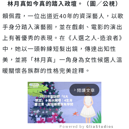
林月真如今真的踏入政壇。（圖／公視）
賴佩霞，一位出道近40年的資深藝人，以歌
手身分踏入演藝圈，並在戲劇、電影的演出
上有著優秀的表現。在《人選之人-造浪者》
中，她以一頭幹練短髮出鏡，傳達出知性
美，並將「林月真」一角身為女性候選人溫
暖關懷各族群的性格完美詮釋。
閱讀文章
arrow_forward_ios
Powered by 
GliaStudios