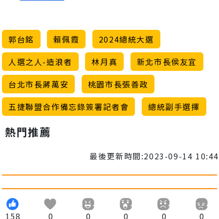
郭台銘
賴佩霞
2024總統大選
人選之人-造浪者
林月真
新北市長侯友宜
台北市長蔣萬安
桃園市長張善政
五捷聯盟合作備忘錄簽署記者會
總統副手選擇
熱門推薦
最後更新時間:2023-09-14 10:44
158
0
0
0
0
0