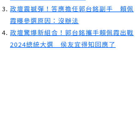
政壇震撼彈！答應擔任郭台銘副手 賴佩
霞曝參選原因：沒辦法
政壇驚爆新組合！郭台銘攜手賴佩霞出戰
2024
總統大選 侯友宜得知回應了