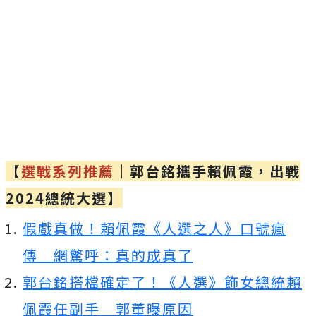
【
選戰系列推薦
｜郭台銘攜手賴佩霞，出戰
2024總統大選】
假戲真做！賴佩霞《人選之人》口號瘋
傳 網驚呼：真的成真了
郭台銘搭檔確定了！《人選》飾女總統賴
佩霞任副手 郭董曝原因