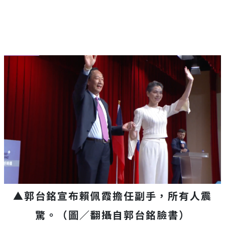
▲郭台銘宣布賴佩霞擔任副手，所有人震
驚。
（圖／翻攝自
郭台銘臉書
）