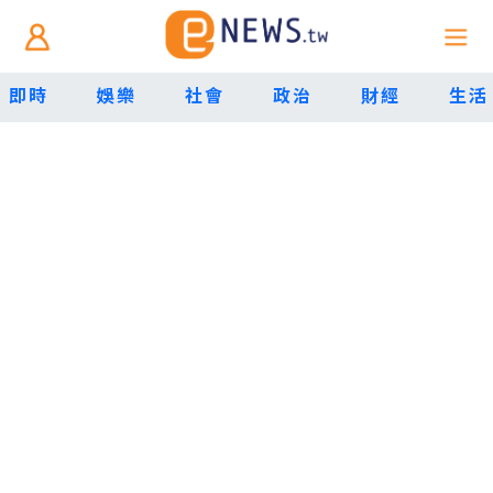
即時
娛樂
社會
政治
財經
生活