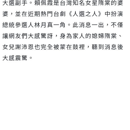
大選副手。賴佩霞是台灣知名女星隋棠的婆
婆，並在近期熱門台劇《人選之人》中扮演
總統參選人林月真一角。此消息一出，不僅
讓網友們大感驚訝，身為家人的媳婦隋棠、
女兒謝沛恩也完全被蒙在鼓裡，聽到消息後
大感震驚。