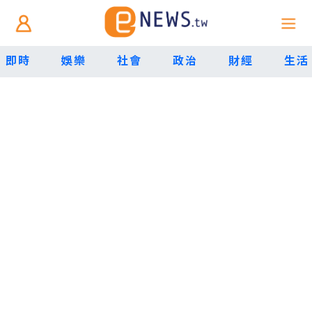
即時
娛樂
社會
政治
財經
生活