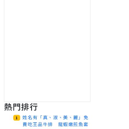
熱門排行
姓名有「真、淑、美、麗」免
1
費吃王品牛排 龍蝦嫩煎魚套