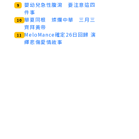
嬰幼兒急性腹瀉 要注意這四
9
件事
華夏同根 燦爛中華 三月三
10
齊拜黃帝
MeloMance確定26日回歸 演
11
繹悲傷愛情故事