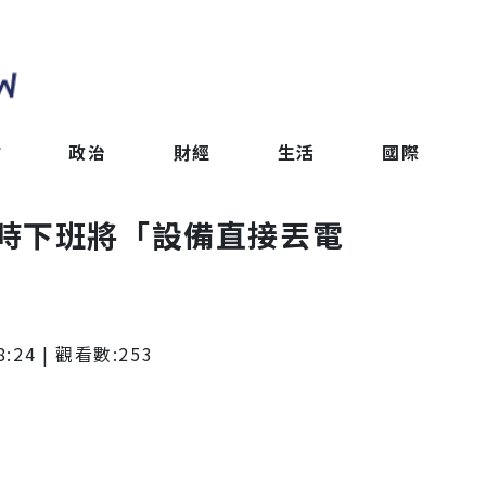
會
政治
財經
生活
國際
時下班將「設備直接丟電
8:24
| 觀看數:
253