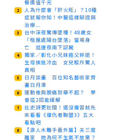
餐價值千元
人為什麼會「肝火旺」？10種
2
症狀報你知！中醫這樣辯證與
治療...
台中深夜驚傳墜樓！48歲女
3
「租屋處陽台墜落」當場身
亡 尪連夜南下認屍
獨家／彰化小兄妹癌父猝逝！
4
生母挨批冷血 女兒駁斥驚人
真相
日月談畫 百位知名藝術家齊
5
畫日月潭
運動後肩膀痛到舉不起？ 學
6
會這2招能緩解
比史詩更壯闊！還沒複習就先
7
來看看《復仇者聯盟3》五大
看點吧
【浪人木雕手番外篇】夫三度
8
離家 她為何不生氣不放棄？