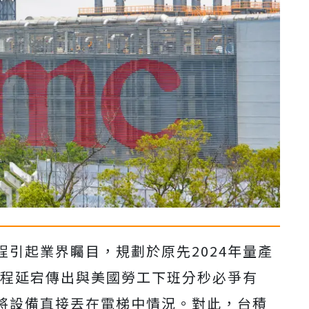
引起業界矚目，規劃於原先2024年量產
時程延宕傳出與美國勞工下班分秒必爭有
將設備直接丟在電梯中情況。對此，台積