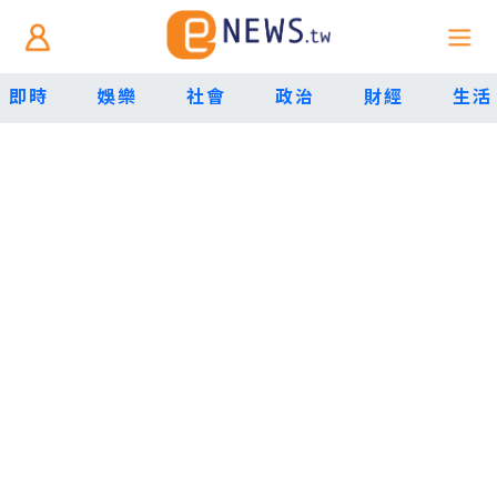
即時
娛樂
社會
政治
財經
生活