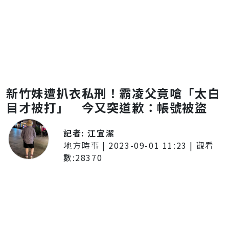
新竹妹遭扒衣私刑！霸凌父竟嗆「太白
目才被打」 今又突道歉：帳號被盜
記者:
江宜潔
地方時事
|
2023-09-01 11:23
| 觀看
數:
28370