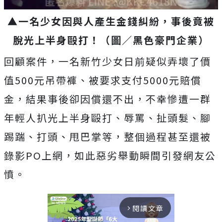
▲一名少女因與人產生金錢糾紛，事後竟被
脫光上半身毆打！（圖／黑色豪門企業）
回顧案件，一名新竹少女日前疑似弄壞了價
值500元吊帶褲、被要求支付5000元賠償
金，結果事後卻因償還不出，不幸慘遭一群
年輕人扒光上半身毆打、辱罵、扯頭髮、腳
踢踹、打頭、甩巴掌等，整個過程甚至還被
錄影PO上網，如此惡劣舉動瞬間引發網友公
憤。
閱讀文章
arrow_forward_ios