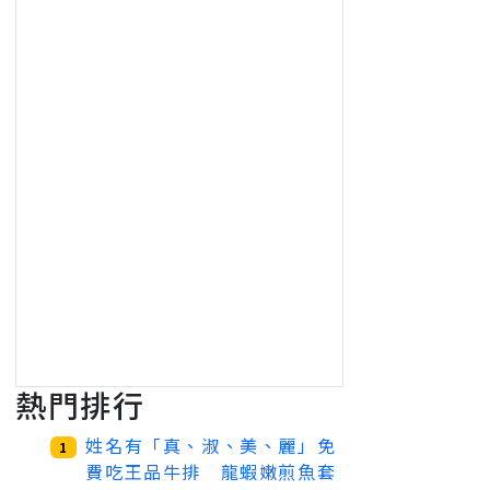
熱門排行
姓名有「真、淑、美、麗」免
1
費吃王品牛排 龍蝦嫩煎魚套