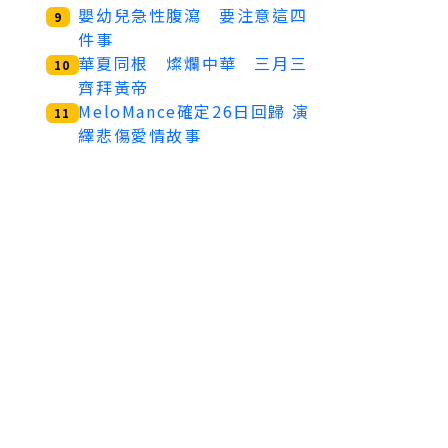
嬰幼兒急性腹瀉 要注意這四
9
件事
華夏同根 燦爛中華 三月三
10
齊拜黃帝
MeloMance確定26日回歸 演
11
繹悲傷愛情故事