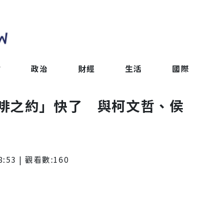
會
政治
財經
生活
國際
啡之約」快了 與柯文哲、侯
8:53
| 觀看數:
160