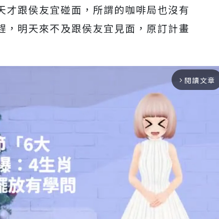
天才跟侯友宜碰面，所謂的咖啡局也沒有
趕，明天來不及跟侯友宜見面，原訂計畫
閱讀文章
arrow_forward_ios