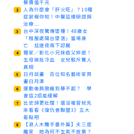
餐價值千元
人為什麼會「肝火旺」？10種
2
症狀報你知！中醫這樣辯證與
治療...
台中深夜驚傳墜樓！48歲女
3
「租屋處陽台墜落」當場身
亡 尪連夜南下認屍
獨家／彰化小兄妹癌父猝逝！
4
生母挨批冷血 女兒駁斥驚人
真相
日月談畫 百位知名藝術家齊
5
畫日月潭
運動後肩膀痛到舉不起？ 學
6
會這2招能緩解
比史詩更壯闊！還沒複習就先
7
來看看《復仇者聯盟3》五大
看點吧
【浪人木雕手番外篇】夫三度
8
離家 她為何不生氣不放棄？