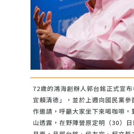
72歲的鴻海創辦人郭台銘正式宣
宜賴清德」，並於上週向國民黨參
作邀請，呼籲大家坐下來喝咖啡。
山透露，在野陣營原定明（30）日
見面，且郭台銘、侯友宜、柯文哲