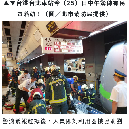
▲▼台鐵台北車站今（25）日中午驚傳有民
眾落軌！（圖／北市消防局提供）
警消獲報趕抵後，人員即刻利用器械協助劉