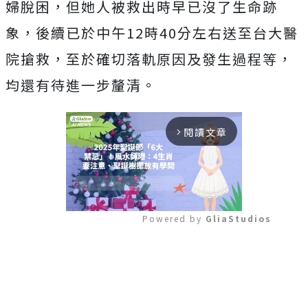
婦脫困，但她人被救出時早已沒了生命跡
象，後續已於中午12時40分左右送至台大醫
院搶救，至於確切落軌原因及發生過程等，
均還有待進一步釐清。
閱讀文章
arrow_forward_ios
Powered by 
GliaStudios
Mute