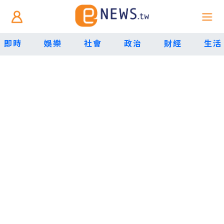
即時
娛樂
社會
政治
財經
生活