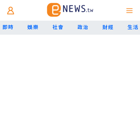
即時
娛樂
社會
政治
財經
生活