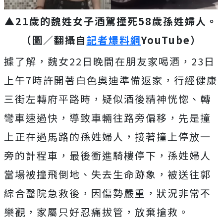
▲21歲的魏姓女子酒駕撞死58歲孫姓婦人。
（圖／翻攝自
記者爆料網
YouTube）
據了解，魏女22日晚間在朋友家喝酒，23日
上午7時許開著白色奧迪準備返家，行經健康
三街左轉府平路時，疑似酒後精神恍惚、轉
彎車速過快，導致車輛往路旁偏移，先是撞
上正在過馬路的孫姓婦人，接著撞上停放一
旁的計程車，最後衝進騎樓停下，孫姓婦人
當場被撞飛倒地、失去生命跡象，被送往郭
綜合醫院急救後，因傷勢嚴重，狀況非常不
樂觀，家屬只好忍痛拔管，放棄搶救。