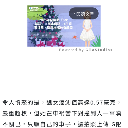
閱讀文章
arrow_forward_ios
Powered by 
GliaStudios
Mute
令人憤怒的是，魏女酒測值高達0.57毫克，
嚴重超標，但她在車禍當下對撞到人一事漠
不關己，只顧自己的車子，還拍照上傳IG限