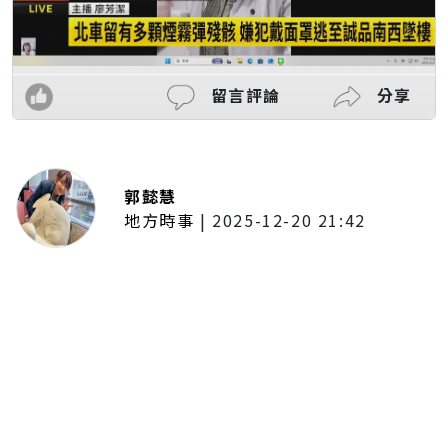
留言評論
分享
郭懿慧
地方時事
|
2025-12-20 21:42
捷運無差別攻擊事件後社會齊哀
悼 北捷暫關燈飾、民眾自發獻花
追思