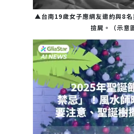
▲台南19歲女子應網友邀約與8
撿屍。（示意圖／