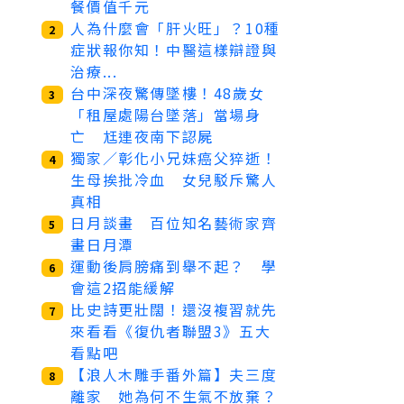
餐價值千元
人為什麼會「肝火旺」？10種
2
症狀報你知！中醫這樣辯證與
治療...
台中深夜驚傳墜樓！48歲女
3
「租屋處陽台墜落」當場身
亡 尪連夜南下認屍
獨家／彰化小兄妹癌父猝逝！
4
生母挨批冷血 女兒駁斥驚人
真相
日月談畫 百位知名藝術家齊
5
畫日月潭
運動後肩膀痛到舉不起？ 學
6
會這2招能緩解
比史詩更壯闊！還沒複習就先
7
來看看《復仇者聯盟3》五大
看點吧
【浪人木雕手番外篇】夫三度
8
離家 她為何不生氣不放棄？