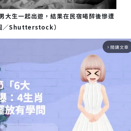
名男大生一起出遊，結果在民宿喝醉後慘遭
Shutterstock）
閱讀文章
arrow_forward_ios