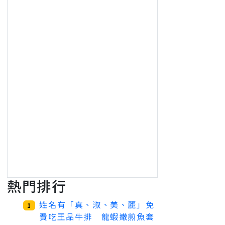
熱門排行
姓名有「真、淑、美、麗」免
1
費吃王品牛排 龍蝦嫩煎魚套