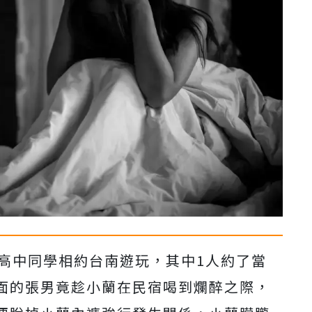
名高中同學相約台南遊玩，其中1人約了當
面的張男竟趁小蘭在民宿喝到爛醉之際，