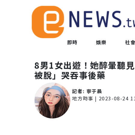
即時
娛樂
社
8男1女出遊！她醉暈聽
被脫」哭吞事後藥
記者:
寧于晨
地方時事
|
2023-08-24 1