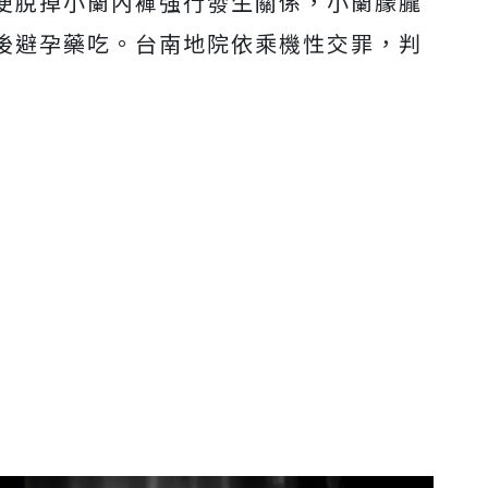
便脫掉小蘭內褲強行發生關係，小蘭朦朧
後避孕藥吃。台南地院依乘機性交罪，判