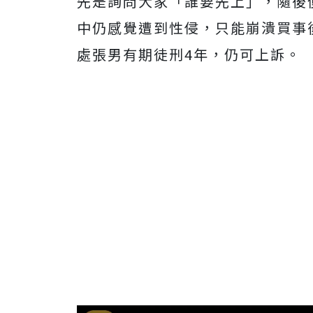
先是詢問大家「誰要先上」，隨後
中仍感覺遭到性侵，只能崩潰買事
處張男有期徒刑4年，仍可上訴。