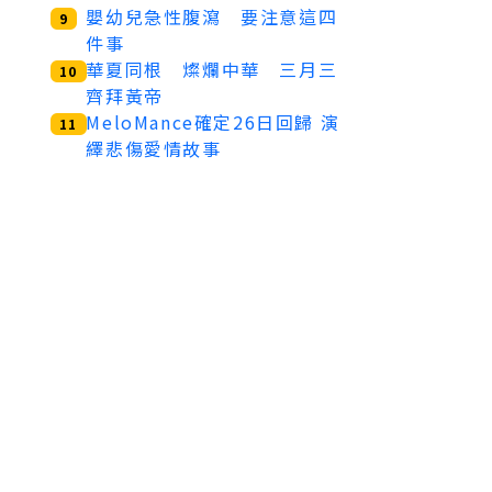
嬰幼兒急性腹瀉 要注意這四
9
件事
華夏同根 燦爛中華 三月三
10
齊拜黃帝
MeloMance確定26日回歸 演
11
繹悲傷愛情故事