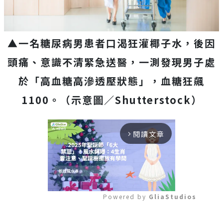
▲一名糖尿病男患者口渴狂灌椰子水，後因
頭痛、意識不清緊急送醫，一測發現男子處
於「高血糖高滲透壓狀態」，血糖狂飆
1100。（示意圖／Shutterstock）
閱讀文章
arrow_forward_ios
Powered by 
GliaStudios
Mute