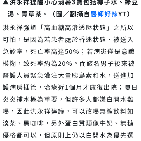
▲洪永祥提醒小心消暑3寶包括椰子水、綠豆
湯、青草茶。（圖／翻攝自
醫師好辣
YT
）
洪永祥強調「高血糖高滲透壓狀態」之所以
可怕，是因為若患者處於昏迷狀態、被送入
急診室，死亡率高達50%；若病患僅是意識
模糊，致死率約為20%。而該名男子後來被
醫護人員緊急灌注大量胰島素和水，送進加
護病房插管，治療近1個月才康復出院；夏日
炎炎補水極為重要，但許多人都嫌白開水難
喝，因此洪永祥建議，可以改喝無糖飲料如
淡茶、黑咖啡，另外蛋白質類像牛奶、無糖
優格都可以，但原則上仍以白開水為優先選