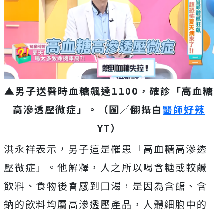
▲男子送醫時血糖飆達1100，確診「高血糖
高滲透壓微症」。（圖／翻攝自
醫師好辣
YT）
洪永祥表示，男子這是罹患「高血糖高滲透
壓微症」。他解釋，人之所以喝含糖或較鹹
飲料、食物後會感到口渴，是因為含醣、含
鈉的飲料均屬高滲透壓產品，人體細胞中的