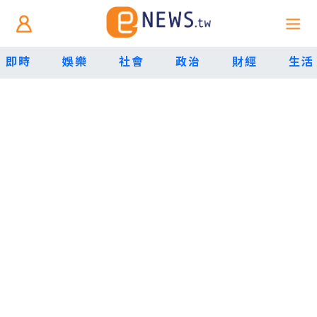
即時
娛樂
社會
政治
財經
生活