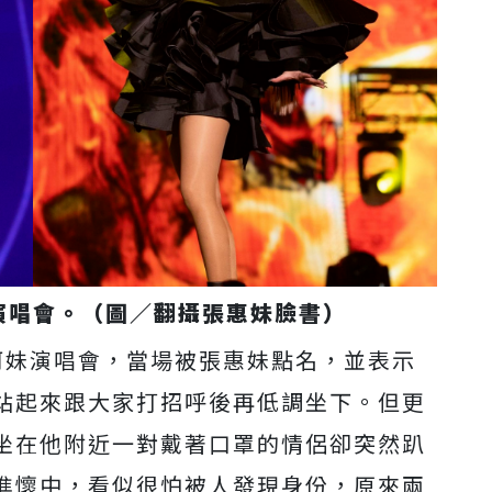
演唱會。（圖／翻攝張惠妹臉書）
阿妹演唱會，當場被張惠妹點名，並表示
站起來跟大家打招呼後再低調坐下。但更
坐在他附近一對戴著口罩的情侶卻突然趴
進懷中，看似很怕被人發現身份，原來兩