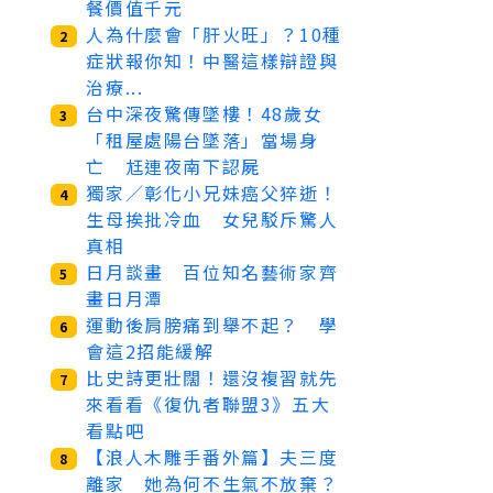
餐價值千元
人為什麼會「肝火旺」？10種
2
症狀報你知！中醫這樣辯證與
治療...
台中深夜驚傳墜樓！48歲女
3
「租屋處陽台墜落」當場身
亡 尪連夜南下認屍
獨家／彰化小兄妹癌父猝逝！
4
生母挨批冷血 女兒駁斥驚人
真相
日月談畫 百位知名藝術家齊
5
畫日月潭
運動後肩膀痛到舉不起？ 學
6
會這2招能緩解
比史詩更壯闊！還沒複習就先
7
來看看《復仇者聯盟3》五大
看點吧
【浪人木雕手番外篇】夫三度
8
離家 她為何不生氣不放棄？