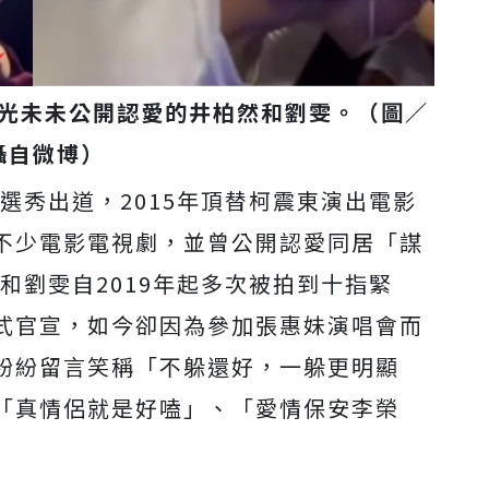
光未未公開認愛的井柏然和劉雯。（圖／
攝自微博）
》選秀出道，2015年頂替柯震東演出電影
不少電影電視劇，並曾公開認愛同居「謀
他和劉雯自2019年起多次被拍到十指緊
式官宣，如今卻因為參加張惠妹演唱會而
紛紛留言笑稱「不躲還好，一躲更明顯
「真情侶就是好嗑」、「愛情保安李榮