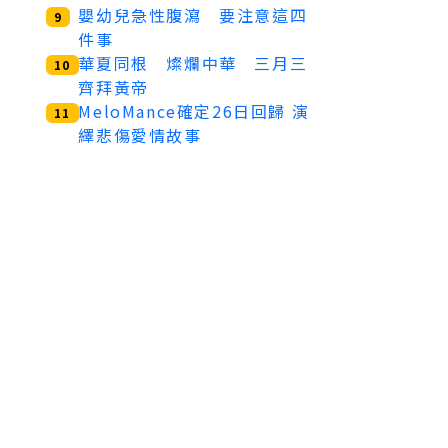
嬰幼兒急性腹瀉 要注意這四
9
件事
華夏同根 燦爛中華 三月三
10
齊拜黃帝
MeloMance確定26日回歸 演
11
繹悲傷愛情故事