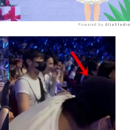
Powered by 
GliaStudi
Mute