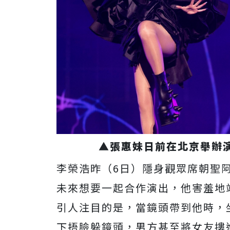
▲張惠妹日前在北京舉辦
李榮浩昨（6日）隱身觀眾席朝聖
未來想要一起合作演出，他害羞地
引人注目的是，當鏡頭帶到他時，
下捂臉躲鏡頭，男方甚至將女友摟