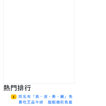
熱門排行
姓名有「真、淑、美、麗」免
1
費吃王品牛排 龍蝦嫩煎魚套