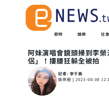
即時
娛樂
社
阿妹演唱會鏡頭掃到李榮
侶」！摟腰狂躲全被拍
記者:
寧于晨
娛樂圈
|
2023-08-08 12: