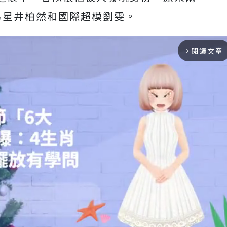
男星井柏然和國際超模劉雯。
閱讀文章
arrow_forward_ios