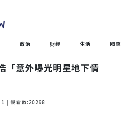
會
政治
財經
生活
國際
浩「意外曝光明星地下情
11
| 觀看數:
20298