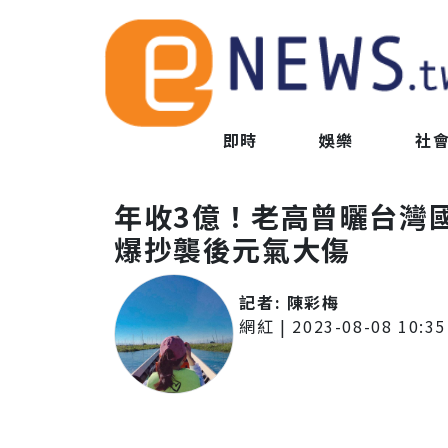
即時
娛樂
社
年收3億！老高曾曬台灣
爆抄襲後元氣大傷
記者:
陳彩梅
網紅
|
2023-08-08 10:35