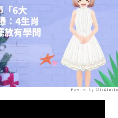
Powered by 
GliaStudi
Mute