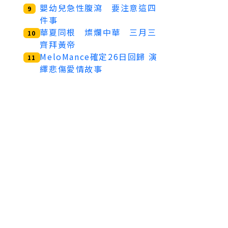
嬰幼兒急性腹瀉 要注意這四
9
件事
華夏同根 燦爛中華 三月三
10
齊拜黃帝
MeloMance確定26日回歸 演
11
繹悲傷愛情故事