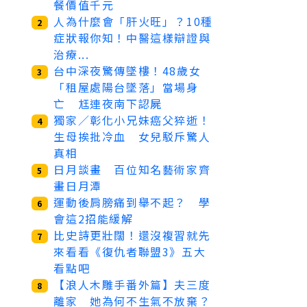
餐價值千元
人為什麼會「肝火旺」？10種
2
症狀報你知！中醫這樣辯證與
治療...
台中深夜驚傳墜樓！48歲女
3
「租屋處陽台墜落」當場身
亡 尪連夜南下認屍
獨家／彰化小兄妹癌父猝逝！
4
生母挨批冷血 女兒駁斥驚人
真相
日月談畫 百位知名藝術家齊
5
畫日月潭
運動後肩膀痛到舉不起？ 學
6
會這2招能緩解
比史詩更壯闊！還沒複習就先
7
來看看《復仇者聯盟3》五大
看點吧
【浪人木雕手番外篇】夫三度
8
離家 她為何不生氣不放棄？