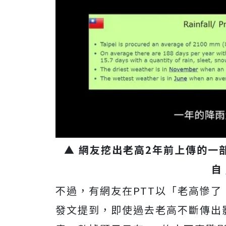
▲ 網友挖出老高2年前上傳的一
自
不過，有網友在PTT以「老高慘
發文提到，即使過去老高不斷傳出