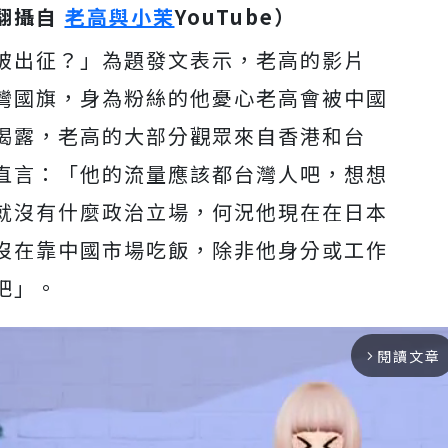
／翻攝自
老高與小茉
YouTube）
會被出征？」為題發文表示，老高的影片
灣國旗，身為粉絲的他憂心老高會被中國
揭露，老高的大部分觀眾來自香港和台
直言：「他的流量應該都台灣人吧，想想
就沒有什麼政治立場，何況他現在在日本
沒在靠中國市場吃飯，除非他身分或工作
吧」。
閱讀文章
arrow_forward_ios