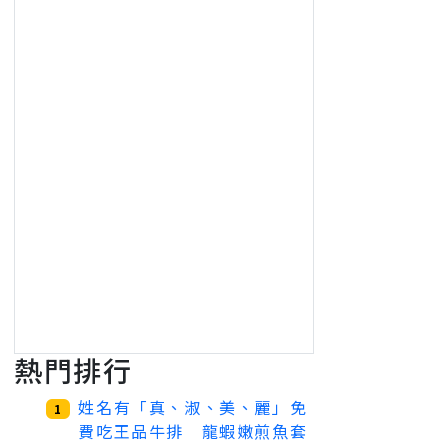
熱門排行
姓名有「真、淑、美、麗」免
1
費吃王品牛排 龍蝦嫩煎魚套