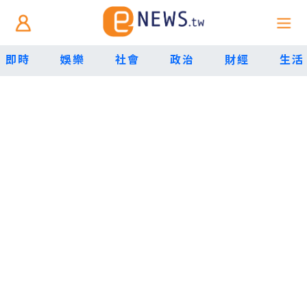
即時
娛樂
社會
政治
財經
生活