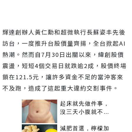
輝達創辦人黃仁勳和超微執行長蘇姿丰先後
訪台，一度推升台股價量齊揚，全台掀起AI
熱潮。然而自7月30日出關以來，緯創股價
震盪，短短4個交易日就跌逾2成，股價終場
鎖在121.5元，讓許多資金不足的當沖客來
不及跑，造成了這起重大違約交割事件。
起床就先做件事，
沒三天小腹就不見
了! 肚子一天天變
小！
減肥首選，檸檬加