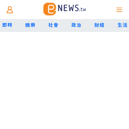
即時
娛樂
社會
政治
財經
生活