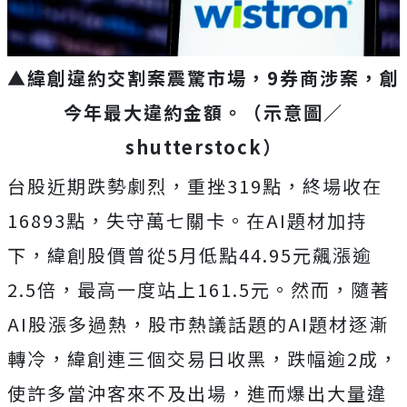
▲緯創違約交割案震驚市場，9券商涉案，創
今年最大違約金額。
（示意圖／
shutterstock
）
台股近期跌勢劇烈，重挫319點，終場收在
16893點，失守萬七關卡。在AI題材加持
下，緯創股價曾從5月低點44.95元飆漲逾
2.5倍，最高一度站上161.5元。然而，隨著
AI股漲多過熱，股市熱議話題的AI題材逐漸
轉冷，緯創連三個交易日收黑，跌幅逾2成，
使許多當沖客來不及出場，進而爆出大量違