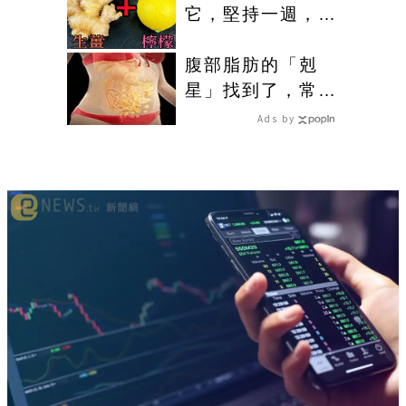
它，堅持一週，腰
細了，瘦到你懷疑
人生
腹部脂肪的「剋
星」找到了，常吃
這幾物，吃走大肚
Ads by
囊，瘦出小蠻腰