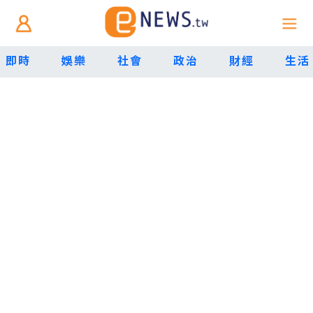
即時
娛樂
社會
政治
財經
生活