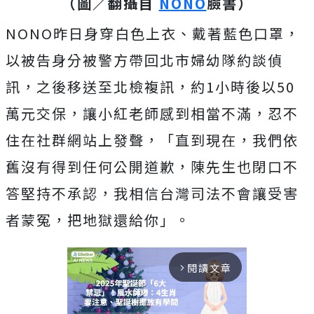
（圖／翻攝自
NONO
臉書）
NONO昨日身穿白色上衣、戴著藍色口罩，
以被告身分被警方帶回北市婦幼隊約談偵
訊，之後移送至北檢複訊，約1小時後以50
萬元交保，讓小紅老師感到相當不滿，忍不
住在社群網站上發聲，「直到現在，我們依
舊沒有得到任何公開道歉，陳先生也閉口不
答堅持不承認，我相信台灣司法不會讓受害
者蒙冤，把地獄還給你」。
閱讀文章
arrow_forward_ios