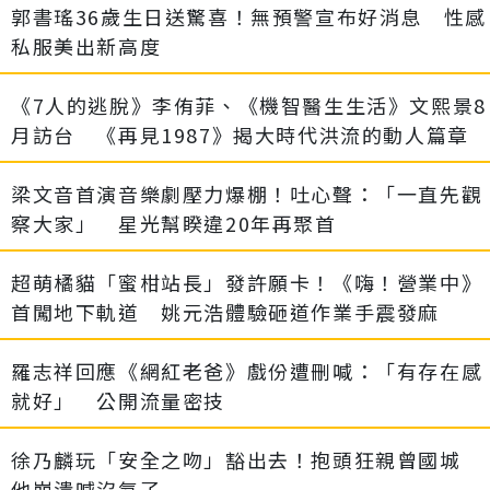
郭書瑤36歲生日送驚喜！無預警宣布好消息 性感
私服美出新高度
《7人的逃脫》李侑菲、《機智醫生生活》文熙景8
月訪台 《再見1987》揭大時代洪流的動人篇章
梁文音首演音樂劇壓力爆棚！吐心聲：「一直先觀
察大家」 星光幫睽違20年再聚首
超萌橘貓「蜜柑站長」發許願卡！《嗨！營業中》
首闖地下軌道 姚元浩體驗砸道作業手震發麻
羅志祥回應《網紅老爸》戲份遭刪喊：「有存在感
就好」 公開流量密技
徐乃麟玩「安全之吻」豁出去！抱頭狂親曾國城
他崩潰喊沒氣了