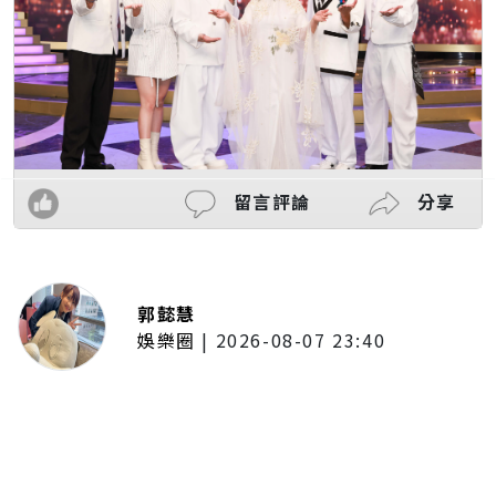
留言評論
分享
郭懿慧
娛樂圈
|
2026-08-07 23:40
東野圭吾享壽68歲病逝！暢銷160
萬冊《天鵝與蝙蝠》電影登台 松
村北斗、今田美櫻追查父親殺人案