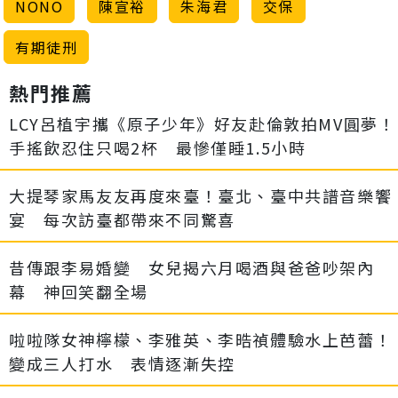
NONO
陳宣裕
朱海君
交保
有期徒刑
熱門推薦
LCY呂植宇攜《原子少年》好友赴倫敦拍MV圓夢！
手搖飲忍住只喝2杯 最慘僅睡1.5小時
大提琴家馬友友再度來臺！臺北、臺中共譜音樂饗
宴 每次訪臺都帶來不同驚喜
昔傳跟李易婚變 女兒揭六月喝酒與爸爸吵架內
幕 神回笑翻全場
啦啦隊女神檸檬、李雅英、李晧禎體驗水上芭蕾！
變成三人打水 表情逐漸失控