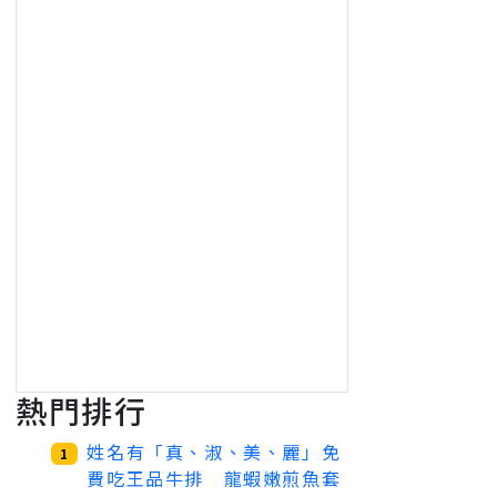
熱門排行
姓名有「真、淑、美、麗」免
1
費吃王品牛排 龍蝦嫩煎魚套