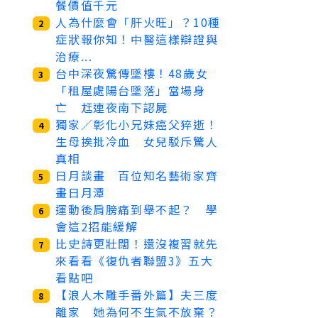
餐價值千元
人為什麼會「肝火旺」？10種
2
症狀報你知！中醫這樣辯證與
治療...
台中深夜驚傳墜樓！48歲女
3
「租屋處陽台墜落」當場身
亡 尪連夜南下認屍
獨家／彰化小兄妹癌父猝逝！
4
生母挨批冷血 女兒駁斥驚人
真相
日月談畫 百位知名藝術家齊
5
畫日月潭
運動後肩膀痛到舉不起？ 學
6
會這2招能緩解
比史詩更壯闊！還沒複習就先
7
來看看《復仇者聯盟3》五大
看點吧
【浪人木雕手番外篇】夫三度
8
離家 她為何不生氣不放棄？