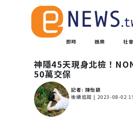
即時
娛樂
社
神隱45天現身北檢！NO
50萬交保
記者:
陳怡穎
後續追蹤
|
2023-08-02 1