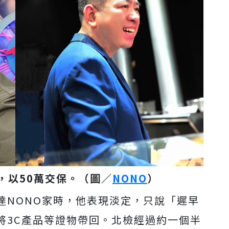
，以50萬交保。（圖／
NONO
）
達NONO家時，他表現淡定，只說「遲早
將3C產品等證物帶回。北檢經過約一個半