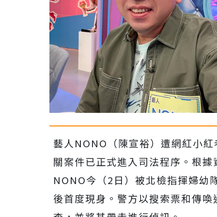
藝人NONO（陳宣裕）遭網紅小
關案件已正式進入司法程序。根據
NONO今（2日）被北檢指揮婦幼
後首度現身。警方以搜索票和傳喚
查，並將其帶走進行偵訊。