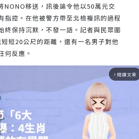
NONO移送，訊後諭令他以50萬元交
所有指控。在他被警方帶至北檢複訊的過程
O始終保持沉默，不發一語。記者與民眾圍
完短短20公尺的距離，還有一名男子對他
任何反應。
閱讀文章
arrow_forward_ios