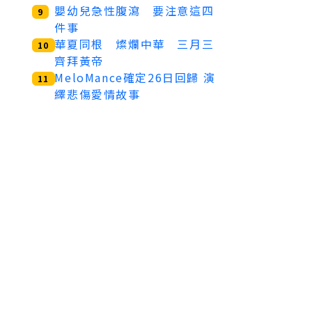
嬰幼兒急性腹瀉 要注意這四
9
件事
華夏同根 燦爛中華 三月三
10
齊拜黃帝
MeloMance確定26日回歸 演
11
繹悲傷愛情故事