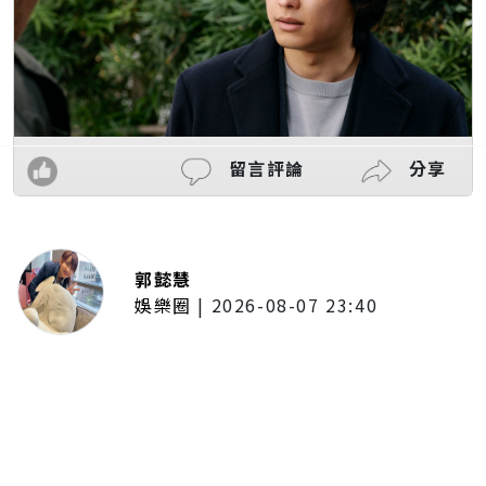
留言評論
分享
郭懿慧
娛樂圈
|
2026-08-07 23:40
大提琴家馬友友再度來臺！臺北、
臺中共譜音樂饗宴 每次訪臺都帶
來不同驚喜