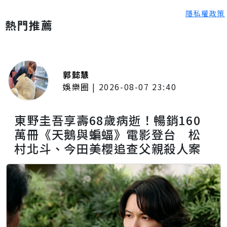
隱私權政策
熱門推薦
郭懿慧
娛樂圈
|
2026-08-07 23:40
東野圭吾享壽68歲病逝！暢銷160
萬冊《天鵝與蝙蝠》電影登台 松
村北斗、今田美櫻追查父親殺人案