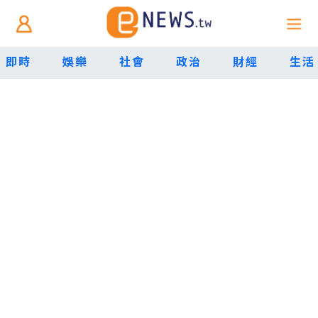
即時
娛樂
社會
政治
財經
生活