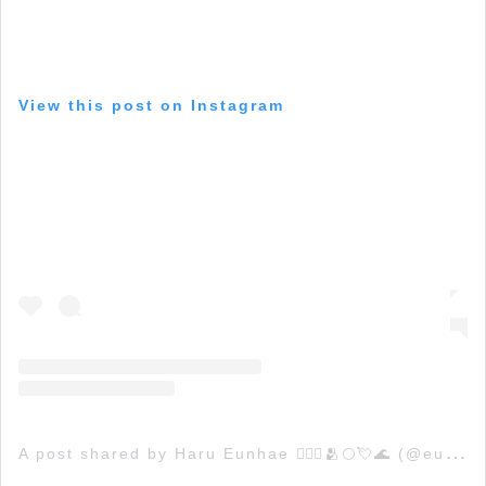
View this post on Instagram
A
post shared by Haru Eunhae 👨‍❤️‍👨🫂🌕💘🌊 (@eunhaesangel)