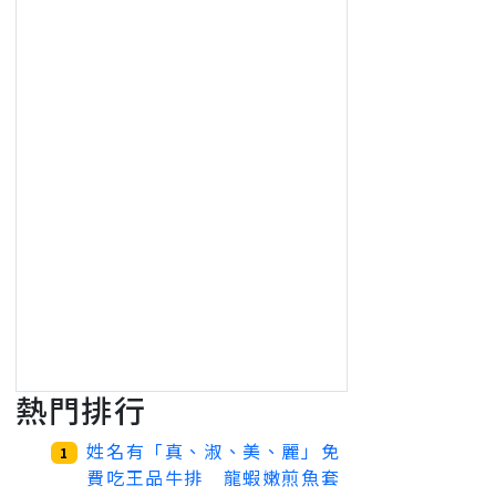
熱門排行
姓名有「真、淑、美、麗」免
1
費吃王品牛排 龍蝦嫩煎魚套