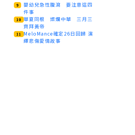
嬰幼兒急性腹瀉 要注意這四
9
件事
華夏同根 燦爛中華 三月三
10
齊拜黃帝
MeloMance確定26日回歸 演
11
繹悲傷愛情故事