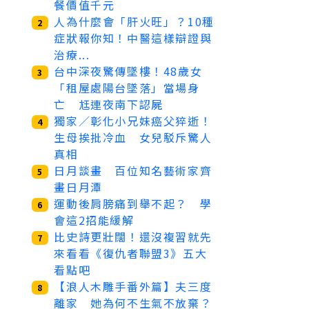
餐價值千元
人為什麼會「肝火旺」？10種
2
症狀報你知！中醫這樣辯證與
治療...
台中深夜驚傳墜樓！48歲女
3
「租屋處陽台墜落」當場身
亡 尪連夜南下認屍
獨家／彰化小兄妹癌父猝逝！
4
生母挨批冷血 女兒駁斥驚人
真相
日月談畫 百位知名藝術家齊
5
畫日月潭
運動後肩膀痛到舉不起？ 學
6
會這2招能緩解
比史詩更壯闊！還沒複習就先
7
來看看《復仇者聯盟3》五大
看點吧
【浪人木雕手番外篇】夫三度
8
離家 她為何不生氣不放棄？