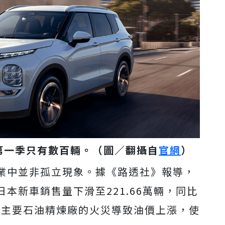
第一季只有數百輛。
（圖／翻攝自
官網
）
業中並非孤立現象。據《路透社》報導，
本新車銷售量下滑至221.66萬輛，同比
家主要石油精煉廠的火災導致油價上漲，使