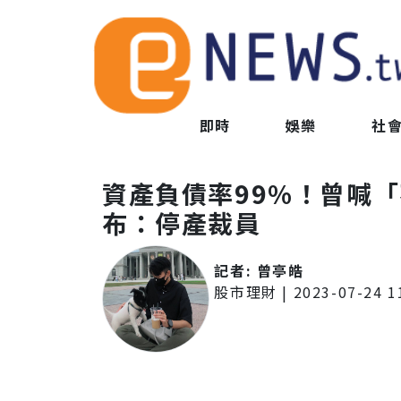
即時
娛樂
社
資產負債率99%！曾喊
布：停產裁員
記者:
曾亭皓
股市理財
|
2023-07-24 1