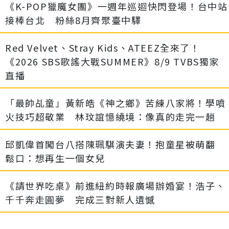
《K-POP獵魔女團》一週年巡迴快閃登場！台中站
接棒台北 粉絲8月齊聚臺中驛
Red Velvet、Stray Kids、ATEEZ全來了！
《2026 SBS歌謠大戰SUMMER》8/9 TVBS獨家
直播
「最帥乩童」黃新皓《神之鄉》苦練八家將！學噴
火技巧超敬業 林玟誼憶繞境：像真的走完一趟
邱凱偉首闖台八搭陳珮騏演夫妻！抱童星被萌翻
鬆口：想再生一個女兒
《請世界吃桌》前進紐約時報廣場辦婚宴！浩子、
千千奔走圓夢 完成三對新人遺憾