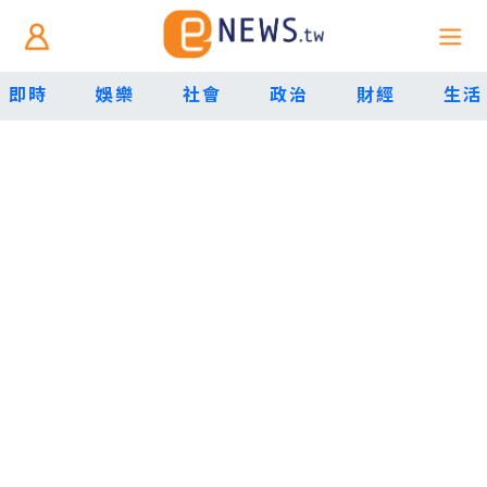
即時
娛樂
社會
政治
財經
生活