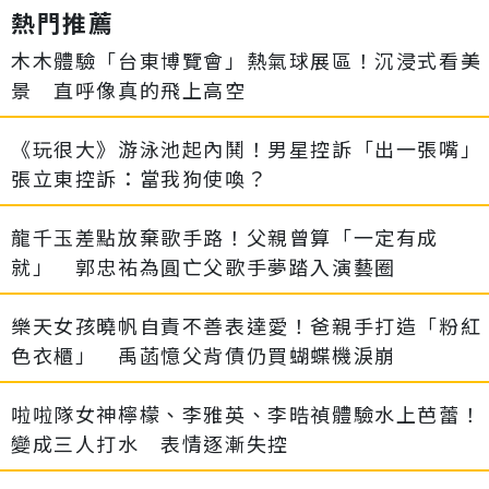
熱門推薦
木木體驗「台東博覽會」熱氣球展區！沉浸式看美
景 直呼像真的飛上高空
《玩很大》游泳池起內鬨！男星控訴「出一張嘴」
張立東控訴：當我狗使喚？
龍千玉差點放棄歌手路！父親曾算「一定有成
就」 郭忠祐為圓亡父歌手夢踏入演藝圈
樂天女孩曉帆自責不善表達愛！爸親手打造「粉紅
色衣櫃」 禹菡憶父背債仍買蝴蝶機淚崩
啦啦隊女神檸檬、李雅英、李晧禎體驗水上芭蕾！
變成三人打水 表情逐漸失控