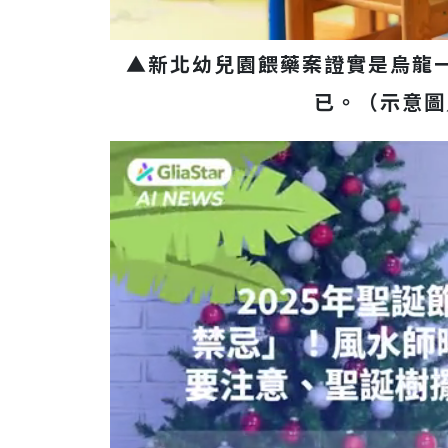
▲新北幼兒園餵藥案證實是烏龍
已。（示意圖／S