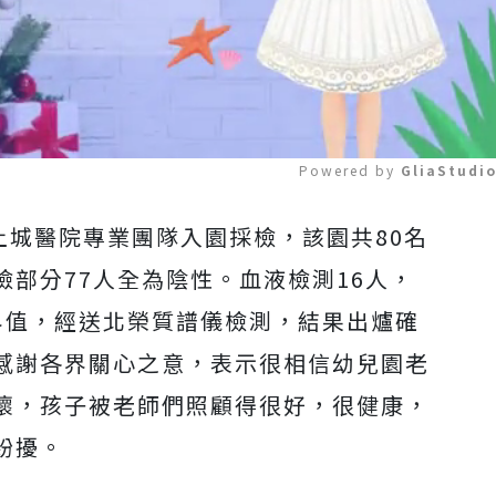
Powered by 
GliaStudi
土城醫院專業團隊入園採檢，該園共80名
Mute
部分77人全為陰性。血液檢測16人，
人為臨界值，經送北榮質譜儀檢測，結果出爐確
感謝各界關心之意，表示很相信幼兒園老
懷，孩子被老師們照顧得很好，很健康，
紛擾。