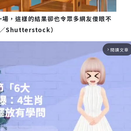
一場，這樣的結果卻也令眾多網友傻眼不
hutterstock）
閱讀文章
arrow_forward_ios