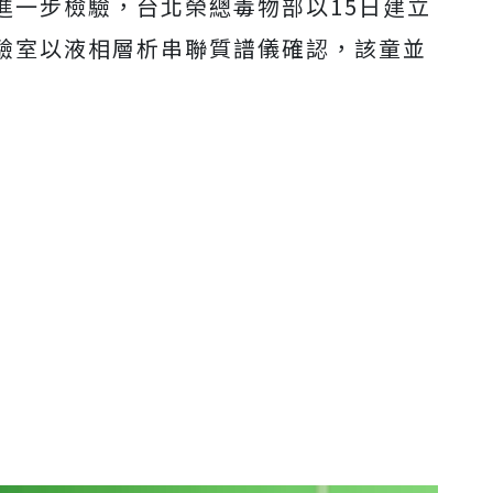
進一步檢驗，台北榮總毒物部以15日建立
驗室以液相層析串聯質譜儀確認，該童並