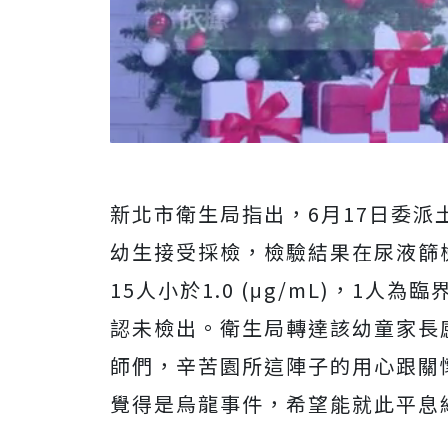
新北市衛生局指出，6月17日委派
幼生接受採檢，檢驗結果在尿液篩檢
15人小於1.0 (μg/mL)，1
認未檢出。衛生局轉達該幼童家長
師們，辛苦園所這陣子的用心跟關
覺得是烏龍事件，希望能就此平息