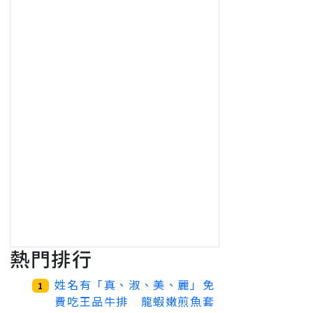
熱門排行
姓名有「真、淑、美、麗」免
1
費吃王品牛排 龍蝦嫩煎魚套