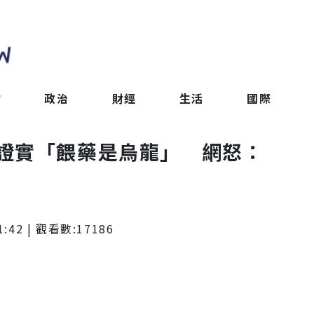
會
政治
財經
生活
國際
證實「餵藥是烏龍」 網怒：
1:42
| 觀看數:
17186