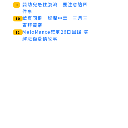
嬰幼兒急性腹瀉 要注意這四
9
件事
華夏同根 燦爛中華 三月三
10
齊拜黃帝
MeloMance確定26日回歸 演
11
繹悲傷愛情故事