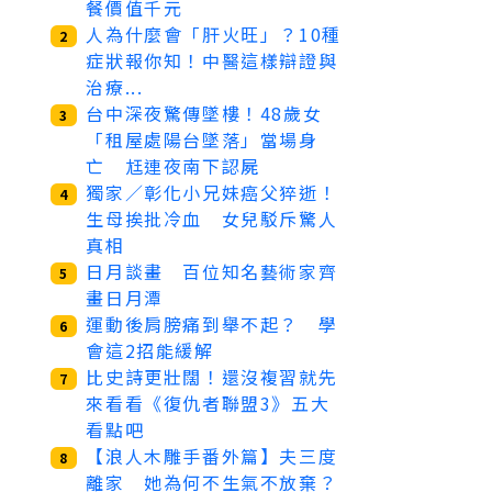
餐價值千元
人為什麼會「肝火旺」？10種
2
症狀報你知！中醫這樣辯證與
治療...
台中深夜驚傳墜樓！48歲女
3
「租屋處陽台墜落」當場身
亡 尪連夜南下認屍
獨家／彰化小兄妹癌父猝逝！
4
生母挨批冷血 女兒駁斥驚人
真相
日月談畫 百位知名藝術家齊
5
畫日月潭
運動後肩膀痛到舉不起？ 學
6
會這2招能緩解
比史詩更壯闊！還沒複習就先
7
來看看《復仇者聯盟3》五大
看點吧
【浪人木雕手番外篇】夫三度
8
離家 她為何不生氣不放棄？