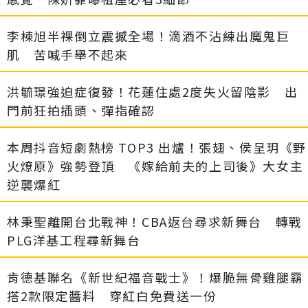
李棟旭半裸倒立震撼全場！滴酒不沾練出魔鬼巨
肌 苦喊手舉不起來
洪毓璟強迫症復發！花蓮住處2度失火留陰影 出
門前狂拍插頭、彈指確認
本周抖音短劇熱榜 TOP3 出爐！張翅、侯呈玥《野
火燎原》強勢登頂 《嫁給前夫的上司後》大女主
逆襲爆紅
林秉聖離開台北戰神！CBA返台尋求新舞台 轉戰
PLG洋基工程尋新舞台
肯德基聯名《新世紀福音戰士》！爆脆無骨雞腿霸
搭2款限定醬料 穿紅白免費送一份