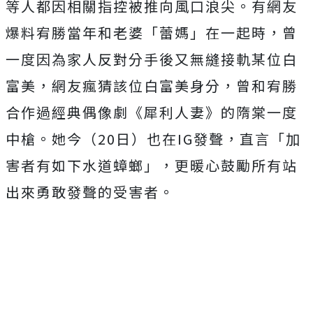
等人都因相關指控被推向風口浪尖。有網友
爆料宥勝當年和老婆「蕾媽」在一起時，曾
一度因為家人反對分手後又無縫接軌某位白
富美，網友瘋猜該位白富美身分，曾和宥勝
合作過經典偶像劇《犀利人妻》的隋棠一度
中槍。她今（20日）也在IG發聲，直言「加
害者有如下水道蟑螂」，更暖心鼓勵所有站
出來勇敢發聲的受害者。