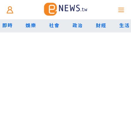
即時
娛樂
社會
政治
財經
生活