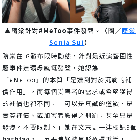
▲隋棠針對#MeToo事件發聲。（圖／
隋棠
Sonia Sui
）
隋棠在IG發布限時動態，針對最近演藝圈性
騷事件連環爆感慨發聲，她認為
「#MeToo」的本質「是達到對於沉痾的補
償作用」，而每個受害者的需求或希望獲得
的補償也都不同，「可以是真誠的道歉、是
實質補償、或加害者應得之刑罰，甚至只是
發洩。不要限制。」她在文末更一連標記3個
hashtag，一反平時好脾氣形象撂重話，