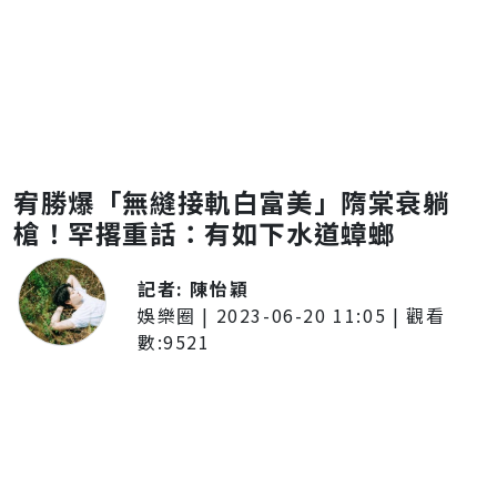
宥勝爆「無縫接軌白富美」隋棠衰躺
槍！罕撂重話：有如下水道蟑螂
記者:
陳怡穎
娛樂圈
|
2023-06-20 11:05
| 觀看
數:
9521