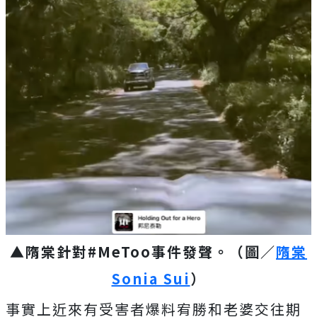
▲隋棠針對#MeToo事件發聲。（圖／
隋棠
Sonia Sui
）
事實上近來有受害者爆料宥勝和老婆交往期