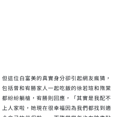
但這位白富美的真實身分卻引起網友瘋猜，
包括曾和宥勝家人一起吃飯的徐若瑄和隋棠
都紛紛躺槍，宥勝則回應，「其實是我配不
上人家啦，她現在很幸福因為我們都找到適