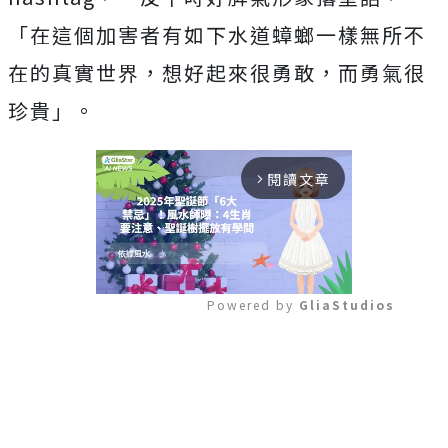
「在這個加害者有如下水道蟑螂一樣無所不
在的真實世界，想好起來很勇敢，而勇氣很
珍貴」。
閱讀文章
arrow_forward_ios
Powered by 
GliaStudios
Mute