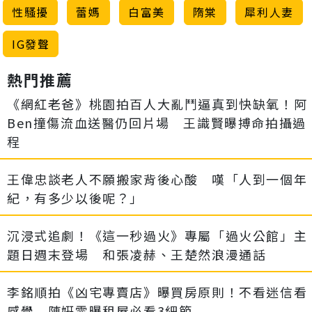
性騷擾
蕾媽
白富美
隋棠
犀利人妻
IG發聲
熱門推薦
《網紅老爸》桃園拍百人大亂鬥逼真到快缺氧！阿
Ben撞傷流血送醫仍回片場 王識賢曝搏命拍攝過
程
王偉忠談老人不願搬家背後心酸 嘆「人到一個年
紀，有多少以後呢？」
沉浸式追劇！《這一秒過火》專屬「過火公館」主
題日週末登場 和張凌赫、王楚然浪漫通話
李銘順拍《凶宅專賣店》曝買房原則！不看迷信看
感覺 陳姸霏曝租屋必看3細節