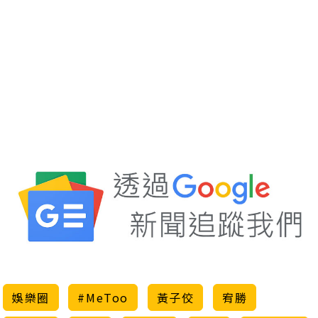
娛樂圈
#MeToo
黃子佼
宥勝