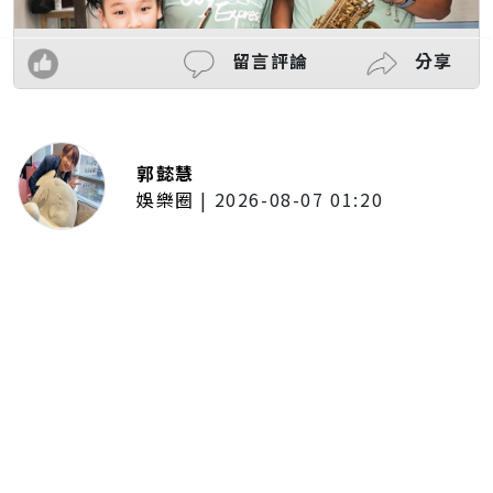
留言評論
分享
郭懿慧
娛樂圈
|
2026-08-07 01:20
啦啦隊的檸檬、李雅英、李晧禎體
驗水上芭蕾！變成三人打水 表情
逐漸失控