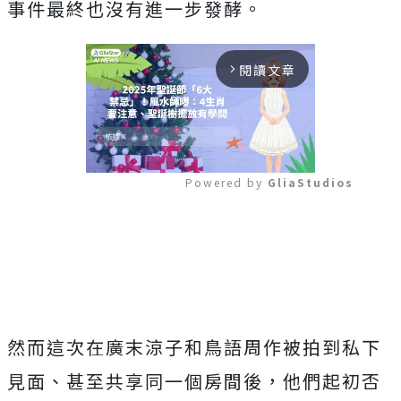
事件最終也沒有進一步發酵。
閱讀文章
arrow_forward_ios
Powered by 
GliaStudios
Mute
然而這次在廣末涼子和鳥語周作被拍到私下
見面、甚至共享同一個房間後，他們起初否