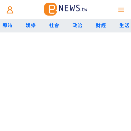
即時
娛樂
社會
政治
財經
生活