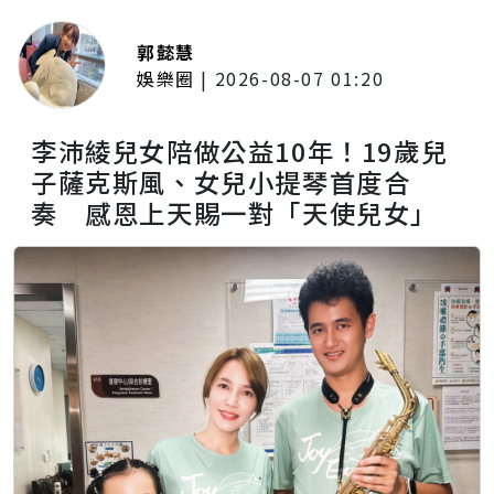
郭懿慧
娛樂圈
|
2026-08-07 01:20
李沛綾兒女陪做公益10年！19歲兒
子薩克斯風、女兒小提琴首度合
奏 感恩上天賜一對「天使兒女」