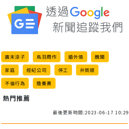
廣末涼子
鳥羽周作
婚外情
醜聞
家庭
經紀公司
停工
井筒順
不倫行為
贍養費
熱門推薦
最後更新時間:2023-06-17 10:29