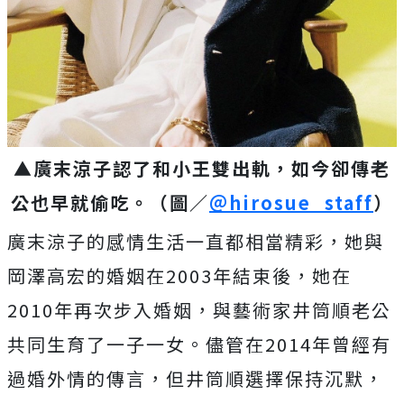
▲廣末涼子認了和小王雙出軌，如今卻傳老
公也早就偷吃。（圖／
＠hirosue_staff
）
廣末涼子的感情生活一直都相當精彩，她與
岡澤高宏的婚姻在
2003
年結束後，她在
2010
年再次步入婚姻，與藝術家井筒順老公
共同生育了一子一女。儘管在
2014
年曾經有
過婚外情的傳言，但井筒順選擇保持沉默，