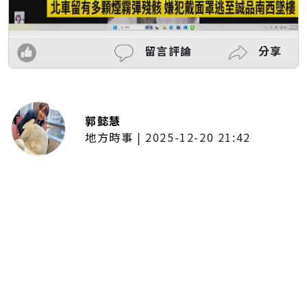
留言評論
分享
郭懿慧
地方時事
|
2025-12-20 21:42
捷運無差別攻擊事件後社會齊哀
悼 北捷暫關燈飾、民眾自發獻花
追思