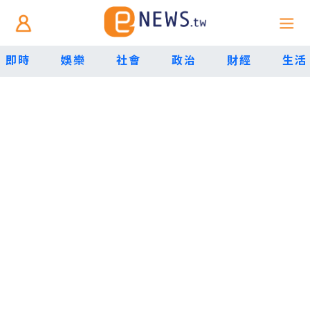
即時
娛樂
社會
政治
財經
生活