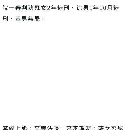
院一審判決蘇女2年徒刑、徐男1年10月徒
刑、黃男無罪。
案經上訴，高等法院二審審理時，蘇女否認