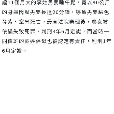
讓11個月大的李姓男嬰睡午覺，竟以90公斤
的身軀悶壓男嬰長達20分鐘，導致男嬰臉色
發紫、窒息死亡。最高法院審理後，廖女被
依過失致死罪，判刑3年6月定讞，而當時一
同值班的蘇姓保母也被認定有責任，判刑1年
6月定讞。