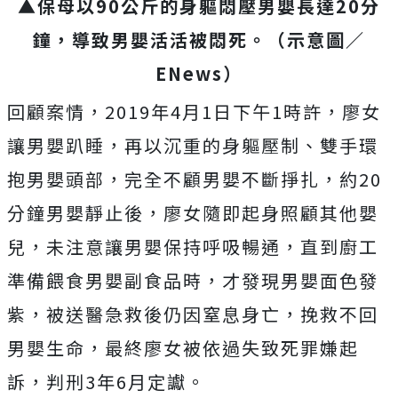
▲保母以90公斤的身軀悶壓男嬰長達20分
鐘，導致男嬰活活被悶死。（示意圖／
ENews）
回顧案情，2019年4月1日下午1時許，廖女
讓男嬰趴睡，再以沉重的身軀壓制、雙手環
抱男嬰頭部，完全不顧男嬰不斷掙扎，約20
分鐘男嬰靜止後，廖女隨即起身照顧其他嬰
兒，未注意讓男嬰保持呼吸暢通，直到廚工
準備餵食男嬰副食品時，才發現男嬰面色發
紫，被送醫急救後仍因窒息身亡，挽救不回
男嬰生命，最終廖女被依過失致死罪嫌起
訴，判刑3年6月定讞。