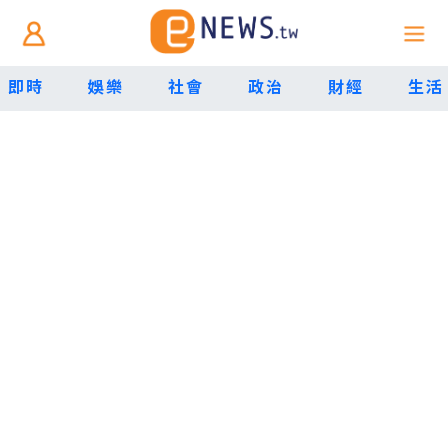
即時
娛樂
社會
政治
財經
生活