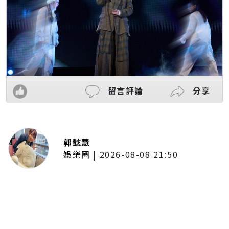
留言評論
分享
郭懿慧
娛樂圈
|
2026-08-08 21:50
唱紅《BLEACH 死神》、《我的英
雄學院》主題曲！UVERworld首度
攻台 台北專場確定