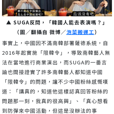
▲ SUGA反問，「韓國人能去表演嗎？」
（圖／翻攝自 微博／
泡菜搬運工
）
事實上，中國因不滿南韓部署薩德系統，自
2016年起實施「限韓令」，導致南韓藝人無
法在當地進行商業演出，而SUGA的一番言
論也間接證實了許多南韓藝人都知道中國
「限韓令」的問題，讓不少中國粉絲感慨嘆
道：「講真的，知道他這樣認真回答粉絲的
問題那一刻，我真的很高興」、「真心想看
到防彈來中國活動，但這是沒辦法的事