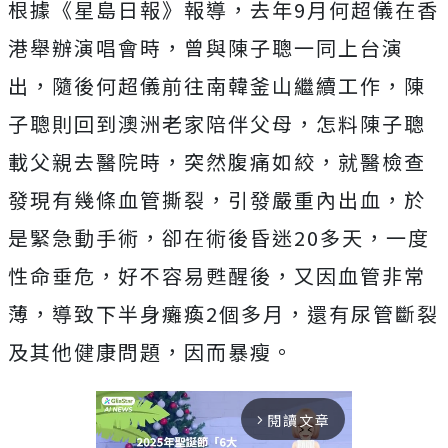
根據《星島日報》報導，去年9月何超儀在香
港舉辦演唱會時，曾與陳子聰一同上台演
出，隨後何超儀前往南韓釜山繼續工作，陳
子聰則回到澳洲老家陪伴父母，怎料陳子聰
載父親去醫院時，突然腹痛如絞，就醫檢查
發現有幾條血管撕裂，引發嚴重內出血，於
是緊急動手術，卻在術後昏迷20多天，一度
性命垂危，好不容易甦醒後，又因血管非常
薄，導致下半身癱瘓2個多月，還有尿管斷裂
及其他健康問題，因而暴瘦。
閱讀文章
arrow_forward_ios