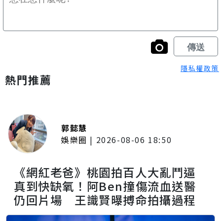
隱私權政策
熱門推薦
郭懿慧
娛樂圈
|
2026-08-06 18:50
《網紅老爸》桃園拍百人大亂鬥逼
真到快缺氧！阿Ben撞傷流血送醫
仍回片場 王識賢曝搏命拍攝過程