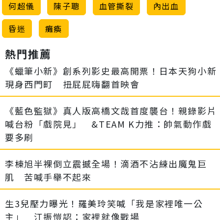
何超儀
陳子聰
血管撕裂
內出血
昏迷
癱瘓
熱門推薦
《蠟筆小新》創系列影史最高開票！日本天狗小新
現身西門町 扭屁屁嗨翻首映會
《藍色監獄》真人版高橋文哉首度襲台！親錄影片
喊台粉「戲院見」 &TEAM K力推：帥氣動作戲
要多刷
李棟旭半裸倒立震撼全場！滴酒不沾練出魔鬼巨
肌 苦喊手舉不起來
生3兒壓力曝光！羅美玲笑喊「我是家裡唯一公
主」 江振愷認：家裡就像戰場