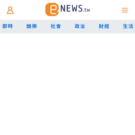
即時
娛樂
社會
政治
財經
生活