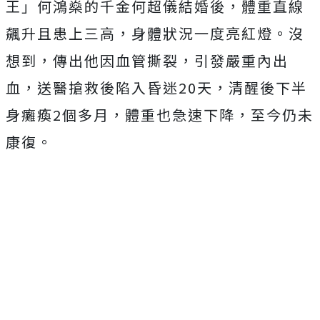
王」何鴻燊的千金何超儀結婚後，體重直線
飆升且患上三高，身體狀況一度亮紅燈。沒
想到，傳出他因血管撕裂，引發嚴重內出
血，送醫搶救後陷入昏迷20天，清醒後下半
身癱瘓2個多月，體重也急速下降，至今仍未
康復。