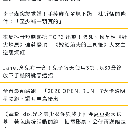
李子森突襲求婚！手捧鮮花單膝下跪 杜忻恬開條
件：「至少補一顆真的」
本周抖音短劇熱榜 TOP3 出爐！張翅、侯呈玥《野
火燎原》強勢登頂 《嫁給前夫的上司後》大女主
逆襲爆紅
Janet育兒有一套！兒子每天使用3C只限30分鐘
放下手機關鍵靠這招
全台最萌路跑！「2026 OPEN! RUN」7大卡通明
星領跑、還有早鳥優惠
《電影 Idol光之美少女你與我♪》今夏重返大銀
幕！著色應援活動開跑 抽電影票、公仔再送限定