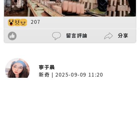
207
留言評論
分享
寧于晨
新奇
|
2025-09-09 11:20
東京陷蟑螂惡夢！美洲蟑螂體型
大、食量驚人 「單性繁殖」恐釀
全面爆發