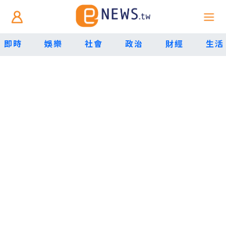
即時
娛樂
社會
政治
財經
生活