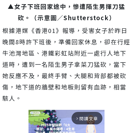
▲女子下班回家途中，慘遭陌生男揮刀猛
砍。（示意圖／Shutterstock）
根據港媒《香港01》報導，受害女子於昨日
晚間8時許下班後，準備回家休息，卻在行經
牛池灣地區、港鐵彩虹站附近一處行人地下
道時，遭到一名陌生男子拿菜刀猛砍，當下
她反應不及，最終手臂、大腿和背部都被砍
傷，地下道的牆壁和地板則留有血跡，相當
駭人。
閱讀文章
arrow_forward_ios