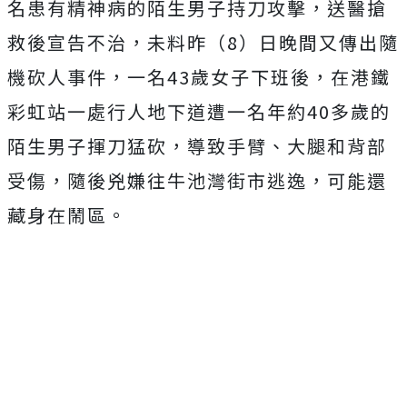
名患有精神病的陌生男子持刀攻擊，送醫搶
救後宣告不治，未料昨（8）日晚間又傳出隨
機砍人事件，一名43歲女子下班後，在港鐵
彩虹站一處行人地下道遭一名年約40多歲的
陌生男子揮刀猛砍，導致手臂、大腿和背部
受傷，隨後兇嫌往牛池灣街市逃逸，可能還
藏身在鬧區。