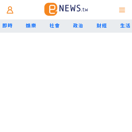
即時
娛樂
社會
政治
財經
生活