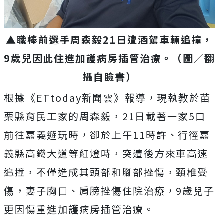
▲職棒前選手周森毅21日遭酒駕車輛追撞，
9歲兒因此住進加護病房插管治療。（圖／翻
攝自臉書）
根據《ETtoday新聞雲》報導，現執教於苗
栗縣育民工家的周森毅，21日載著一家5口
前往嘉義遊玩時，卻於上午11時許、行徑嘉
義縣高鐵大道等紅燈時，突遭後方來車高速
追撞，不僅造成其頭部和腳部挫傷，頸椎受
傷，妻子胸口、肩膀挫傷住院治療，9歲兒子
更因傷重進加護病房插管治療。