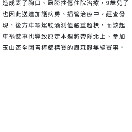
造成妻子胸口、肩膀挫傷住院治療，9歲兒子
也因此送進加護病房、插管治療中。經查發
現，後方車輛駕駛酒測值嚴重超標，而該起
車禍憾事也導致原定本週將帶隊北上、參加
玉山盃全國青棒錦標賽的周森毅無緣賽事。