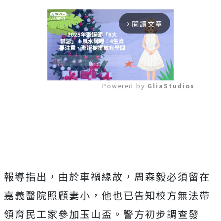
閱讀文章
arrow_forward_ios
Powered by 
GliaStudios
Mute
報導指出，由於車禍緣故，周森毅必須留在
嘉義醫院照顧妻小，他也已告知校方無法帶
領育民工家參加玉山盃。警方初步調查發