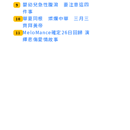
嬰幼兒急性腹瀉 要注意這四
9
件事
華夏同根 燦爛中華 三月三
10
齊拜黃帝
MeloMance確定26日回歸 演
11
繹悲傷愛情故事