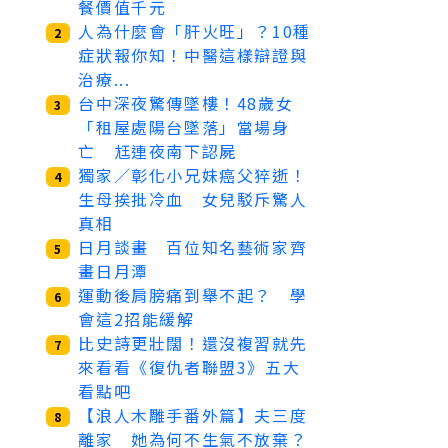
餐價值千元
人為什麼會「肝火旺」？10種
2
症狀報你知！中醫這樣辯證與
治療...
台中深夜驚傳墜樓！48歲女
3
「租屋處陽台墜落」當場身
亡 尪連夜南下認屍
獨家／彰化小兄妹癌父猝逝！
4
生母挨批冷血 女兒駁斥驚人
真相
日月談畫 百位知名藝術家齊
5
畫日月潭
運動後肩膀痛到舉不起？ 學
6
會這2招能緩解
比史詩更壯闊！還沒複習就先
7
來看看《復仇者聯盟3》五大
看點吧
【浪人木雕手番外篇】夫三度
8
離家 她為何不生氣不放棄？