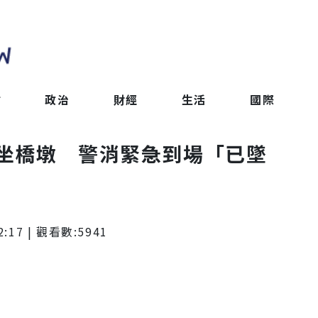
會
政治
財經
生活
國際
坐橋墩 警消緊急到場「已墜
2:17
| 觀看數:
5941