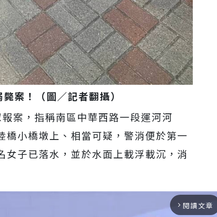
溺斃案！（圖／記者翻攝）
眾報案，指稱南區中華西路一段運河河
陸橋小橋墩上、相當可疑，警消便於第一
名女子已落水，並於水面上載浮載沉，消
閱讀文章
arrow_forward_ios