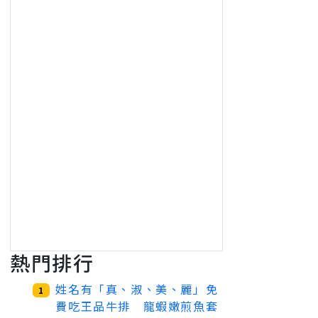
熱門排行
姓名有「真、淑、美、麗」免
1
費吃王品牛排 龍蝦嫩煎魚套