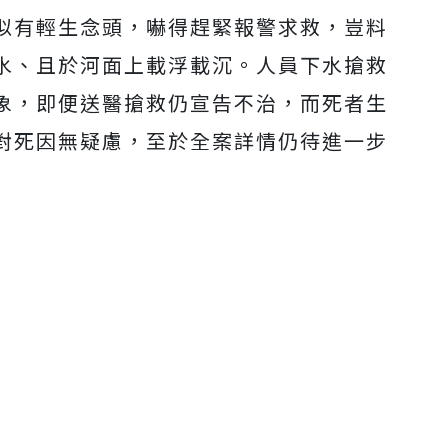
似有輕生念頭，嚇得趕緊報警求救，豈料
水、且於河面上載浮載沉。人員下水搶救
象，即便送醫搶救仍宣告不治，而死者生
對死因無疑慮，至於全案詳情仍待進一步