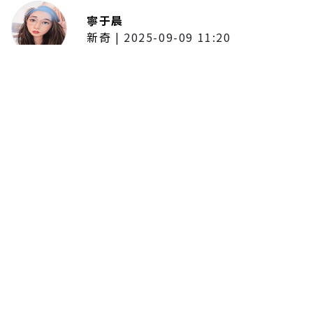
寧于晨
新奇
|
2025-09-09 11:20
東京陷蟑螂惡夢！美洲蟑螂體型
大、食量驚人 「單性繁殖」恐釀
全面爆發