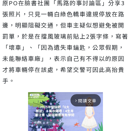
原PO在臉書社團「馬路的事討論區」分享3
張照片，只見一輛白綠色轎車違規停放在路
邊，明顯阻礙交通，但車主疑似想避免被開
罰單，於是在擋風玻璃前貼上2張字條，寫著
「壞車」、「因為遺失車鑰匙，公眾假期，
未能聯絡車廠」，表示自己有不得以的原因
才將車輛停在該處，希望交警可因此高抬貴
手。
閱讀文章
arrow_forward_ios