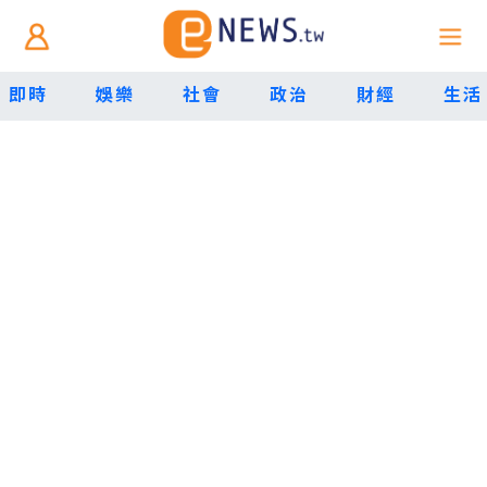
即時
娛樂
社會
政治
財經
生活