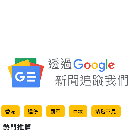
香港
違停
罰單
車壞
鑰匙不見
熱門推薦