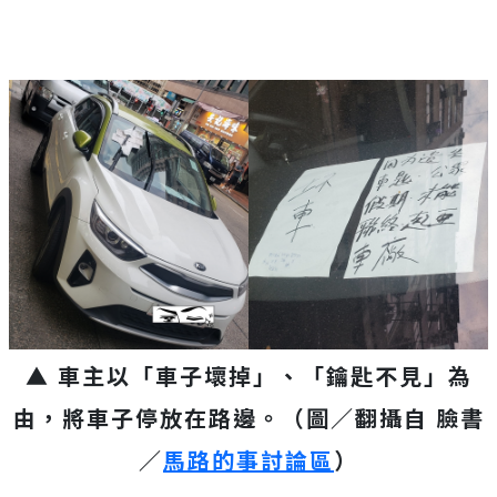
▲ 車主以「車子壞掉」、「鑰匙不見」為
由，將車子停放在路邊。（圖／翻攝自 臉書
／
馬路的事討論區
）