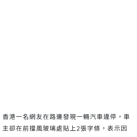
香港一名網友在路邊發現一輛汽車違停，車
主卻在前擋風玻璃處貼上2張字條，表示因