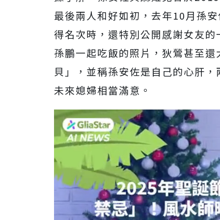
最後兩人和好如初，去年10月孫安
得名次時，還特別公開感謝女友的
孫鵬一起吃飯的照片，狄鶯甚至還
貝」，並稱孫安佐是自己的心肝，
未來媳婦相當滿意。