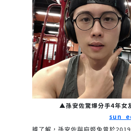
▲孫安佐驚爆分手4年女友
sun_e
據了解，孫安佐與麻姬兔曾於201