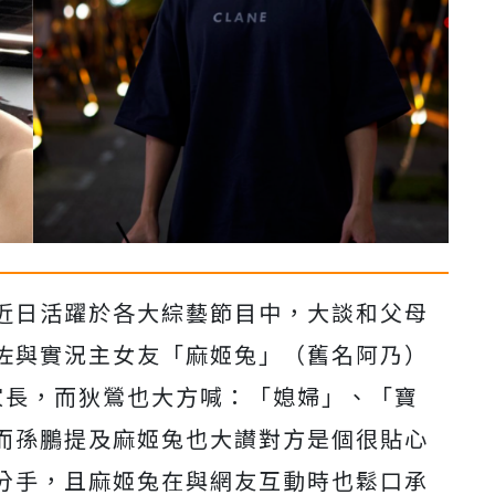
近日活躍於各大綜藝節目中，大談和父母
佐與實況主女友「麻姬兔」（舊名阿乃）
家長，而狄鶯也大方喊：「媳婦」、「寶
而孫鵬提及麻姬兔也大讃對方是個很貼心
分手，且麻姬兔在與網友互動時也鬆口承