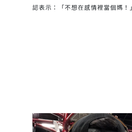
認表示：「不想在感情裡當個媽！