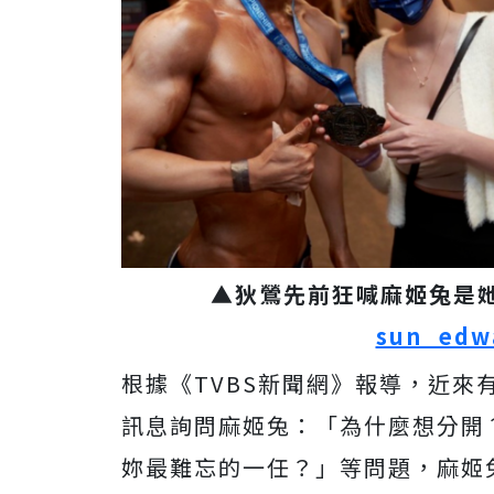
▲狄鶯先前狂喊麻姬兔是她
sun_edw
根據《TVBS新聞網》報導，近來
訊息詢問麻姬兔：「為什麼想分開
妳最難忘的一任？」等問題，麻姬