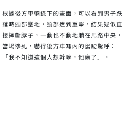
根據後方車輛錄下的畫面，可以看到男子跌
落時頭部墜地，頸部遭到重擊，結果疑似直
接摔斷脖子，一動也不動地躺在馬路中央，
當場慘死，嚇得後方車輛內的駕駛驚呼：
「我不知道這個人想幹嘛，他瘋了」。