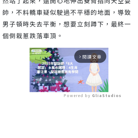
然站了起來，還開心地伸出雙臂指向天空耍
帥，不料轎車疑似駛過不平穩的地面，導致
男子頓時失去平衡，想要立刻蹲下，最終一
個倒栽蔥跌落車頂。
閱讀文章
arrow_forward_ios
Powered by 
GliaStudios
Mute