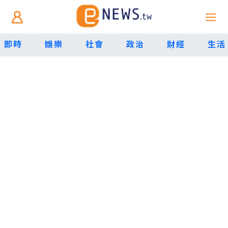
即時
娛樂
社會
政治
財經
生活