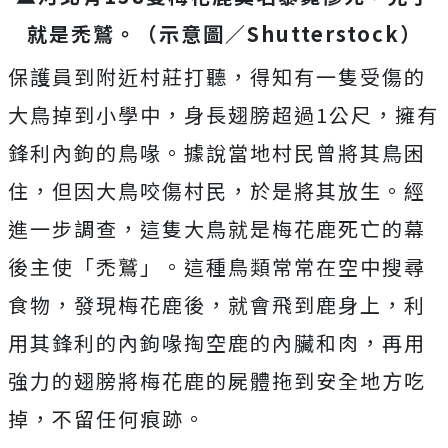
就是禿鷲。（示意圖／Shutterstock）
保護員到附近村莊打聽，得知有一隻受傷的
大鳥掉到小學中，身長翅膀超過
1
公尺，擁有
鋒利內鉤的鳥喙。據說當地村民曾將其鳥困
住，但因大鳥咬傷村民，於是將其放生。經
進一步調查，這隻大鳥就是梅花鹿死亡的幕
後主使「
禿鷲」。這種鳥類常常在空中搜尋
食物，發現梅花鹿後，就會飛到鹿身上，利
用其鋒利的內鉤喙掏空鹿的內臟和肉，再用
強力的翅膀將梅花鹿的屍體拖到安全地方吃
掉，不留任何痕跡。