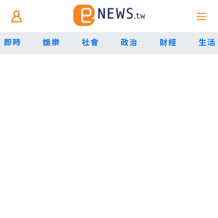
即時
娛樂
社會
政治
財經
生活