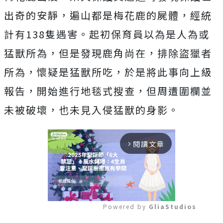
出奇的安靜，遍山都是梅花鹿的屍體，經統
計有
138
隻遇害。起初保育員以為是人為或
猛獸所為，但是發現鹿角尚在，排除盜獵者
所為，懷疑是猛獸所吃，於是將此事向上級
報告，開始進行地毯式搜查，但周遭圍欄並
未被破壞，也未見入侵猛獸的身影。
閱讀文章
arrow_forward_ios
Powered by 
GliaStudios