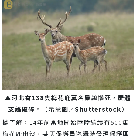
▲河北有138隻梅花鹿莫名暴斃慘死，屍體
支離破碎。（示意圖／Shutterstock）
據了解，
14
年前當地開始陸陸續續有
500
隻
梅花鹿出沒，某天保護員巡邏時發現保護區