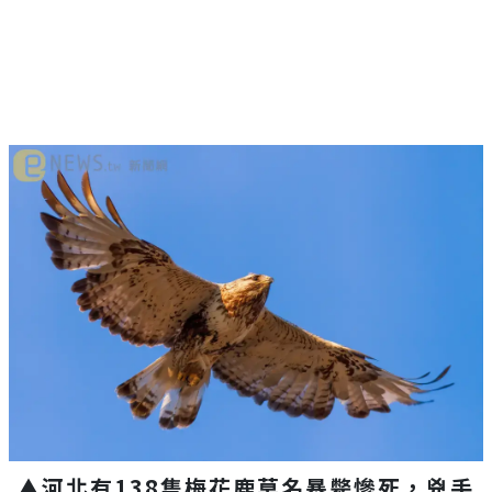
Mute
▲河北有138隻梅花鹿莫名暴斃慘死，兇手