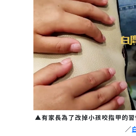
▲有家長為了改掉小孩咬指甲的習
／