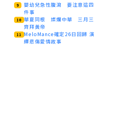
嬰幼兒急性腹瀉 要注意這四
9
件事
華夏同根 燦爛中華 三月三
10
齊拜黃帝
MeloMance確定26日回歸 演
11
繹悲傷愛情故事