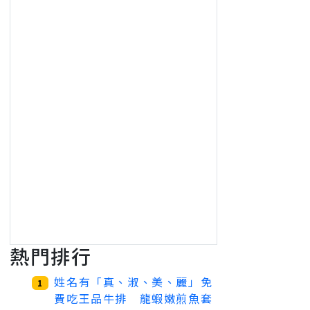
熱門排行
姓名有「真、淑、美、麗」免
1
費吃王品牛排 龍蝦嫩煎魚套