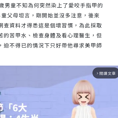
0歲男童不知為何突然染上了愛咬手指甲的
男童父母坦言，剛開始並沒多注意，後來
網查資料才得悉這是個壞習慣，為此採取
苦的苦甲水、檢查身體及看心理醫生，但
，迫不得已的情況下只好帶他尋求美甲師
閱讀文章
arrow_forward_ios