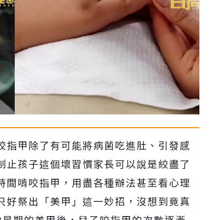
咬指甲除了有可能將病菌吃進肚、引發感
制止孩子這個壞習慣家長可以說是絞盡了
時間啃咬指甲，用盡各種辦法甚至看心理
只好祭出「美甲」這一妙招，沒想到竟真
3星期的美甲後，兒子咬指甲的次數逐漸