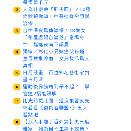
餐價值千元
人為什麼會「肝火旺」？10種
2
症狀報你知！中醫這樣辯證與
治療...
台中深夜驚傳墜樓！48歲女
3
「租屋處陽台墜落」當場身
亡 尪連夜南下認屍
獨家／彰化小兄妹癌父猝逝！
4
生母挨批冷血 女兒駁斥驚人
真相
日月談畫 百位知名藝術家齊
5
畫日月潭
運動後肩膀痛到舉不起？ 學
6
會這2招能緩解
比史詩更壯闊！還沒複習就先
7
來看看《復仇者聯盟3》五大
看點吧
【浪人木雕手番外篇】夫三度
8
離家 她為何不生氣不放棄？